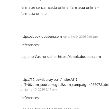
farmacie senza ricetta online:
farmacia online
–
farmacia online
https://book.douban.com
on
julho 9, 2026 7:06 pm
References:
Legiano Casino sicher
https://book.douban.com
http://12.pexeburay.com/index/d1?
diff=0&utm_source=ogdd&utm_campaign=26607&utm_c
on
julho 10, 2026 6:17 am
References: