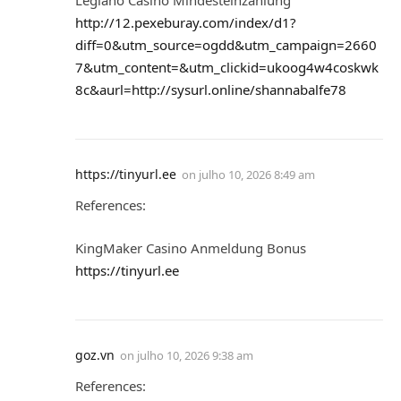
Legiano Casino Mindesteinzahlung
http://12.pexeburay.com/index/d1?
diff=0&utm_source=ogdd&utm_campaign=2660
7&utm_content=&utm_clickid=ukoog4w4coskwk
8c&aurl=http://sysurl.online/shannabalfe78
https://tinyurl.ee
on
julho 10, 2026 8:49 am
References:
KingMaker Casino Anmeldung Bonus
https://tinyurl.ee
goz.vn
on
julho 10, 2026 9:38 am
References: