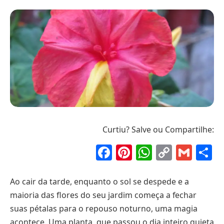
Curtiu? Salve ou Compartilhe:
Facebook
Pinterest
WhatsAp
Copy
Gma
S
Link
Ao cair da tarde, enquanto o sol se despede e a
maioria das flores do seu jardim começa a fechar
suas pétalas para o repouso noturno, uma magia
acontece. Uma planta, que passou o dia inteiro quieta