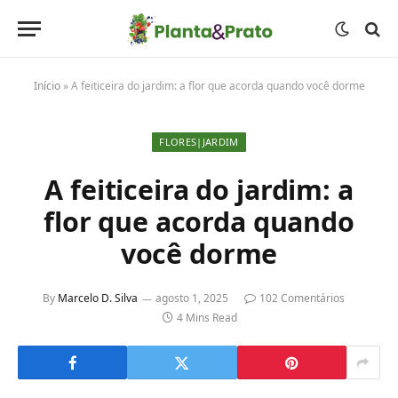
Início
»
A feiticeira do jardim: a flor que acorda quando você dorme
FLORES|JARDIM
A feiticeira do jardim: a
flor que acorda quando
você dorme
By
Marcelo D. Silva
agosto 1, 2025
102 Comentários
4 Mins Read