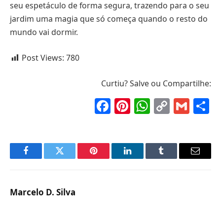
seu espetáculo de forma segura, trazendo para o seu
jardim uma magia que só começa quando o resto do
mundo vai dormir.
Post Views:
780
Curtiu? Salve ou Compartilhe:
Facebook
Pinterest
WhatsAp
Copy
Gma
S
Link
Facebook
Twitter
Pinterest
LinkedIn
Tumblr
Email
Marcelo D. Silva