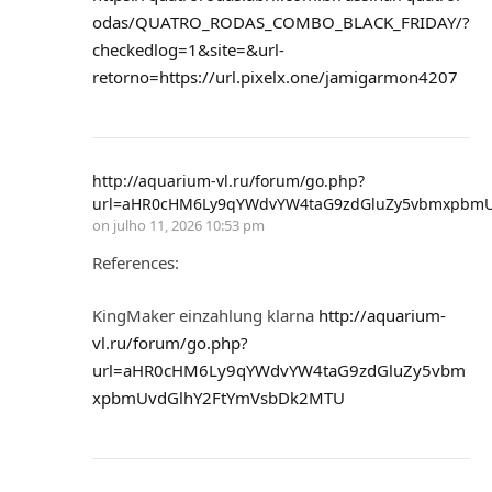
odas/QUATRO_RODAS_COMBO_BLACK_FRIDAY/?
checkedlog=1&site=&url-
retorno=https://url.pixelx.one/jamigarmon4207
http://aquarium-vl.ru/forum/go.php?
url=aHR0cHM6Ly9qYWdvYW4taG9zdGluZy5vbmxpbm
on
julho 11, 2026 10:53 pm
References:
KingMaker einzahlung klarna
http://aquarium-
vl.ru/forum/go.php?
url=aHR0cHM6Ly9qYWdvYW4taG9zdGluZy5vbm
xpbmUvdGlhY2FtYmVsbDk2MTU