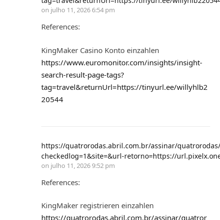
tag=travel&returnUrl=https://tinyurl.ee/willyhlb22054
on
julho 11, 2026 6:54 pm
References:
KingMaker Casino Konto einzahlen
https://www.euromonitor.com/insights/insight-
search-result-page-tags?
tag=travel&returnUrl=https://tinyurl.ee/willyhlb2
20544
https://quatrorodas.abril.com.br/assinar/quatror
checkedlog=1&site=&url-retorno=https://url.pixelx.
on
julho 11, 2026 9:52 pm
References:
KingMaker registrieren einzahlen
https://quatrorodas.abril.com.br/assinar/quatror