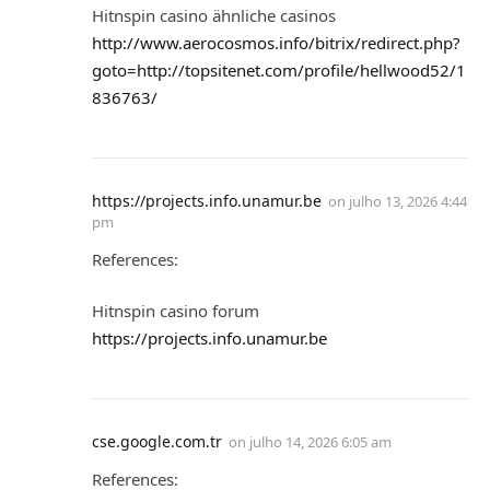
Hitnspin casino ähnliche casinos
http://www.aerocosmos.info/bitrix/redirect.php?
goto=http://topsitenet.com/profile/hellwood52/1
836763/
https://projects.info.unamur.be
on
julho 13, 2026 4:44
pm
References:
Hitnspin casino forum
https://projects.info.unamur.be
cse.google.com.tr
on
julho 14, 2026 6:05 am
References: