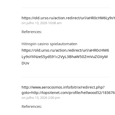
https://old.urso.ru/action.redirect/url/aHR0cHM6
on
julho 13, 2026 10:08 am
References:
Hitnspin casino spielautomaten
https://old.urso.ru/action.redirect/url/aHR0cHM6
Ly9sYXNzeS5ydS91c2VyL3BhaW50ZmVuZGVyM
DUv
http://www.aerocosmos.info/bitrix/redirect.php?
goto=http://topsitenet.com/profile/hellwood52/183676
on
julho 13, 2026 2:00 pm
References: