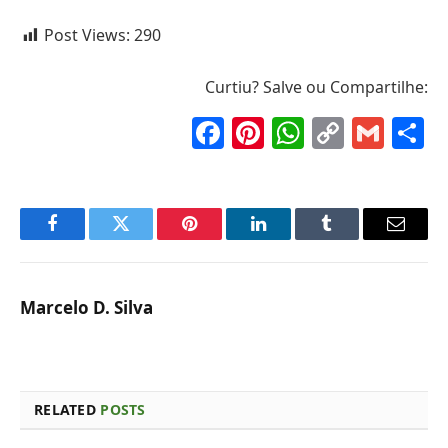
Post Views:
290
Curtiu? Salve ou Compartilhe:
Facebook
Pinterest
WhatsAp
Copy
Gma
S
Link
Facebook
Twitter
Pinterest
LinkedIn
Tumblr
Email
Marcelo D. Silva
RELATED
POSTS