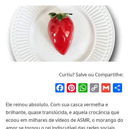
Curtiu? Salve ou Compartilhe:
Facebook
Pinterest
WhatsAp
Copy
Gma
S
Link
Ele reinou absoluto. Com sua casca vermelha e
brilhante, quase translúcida, e aquela crocância que
ecoou em milhares de vídeos de ASMR, o morango do
amor se tornou o rei indiscutível das redes sociais.