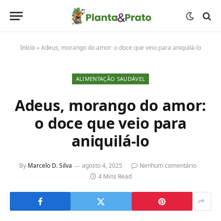
Início
»
Adeus, morango do amor: o doce que veio para aniquilá-lo
ALIMENTAÇÃO SAUDÁVEL
Adeus, morango do amor:
o doce que veio para
aniquilá-lo
By
Marcelo D. Silva
agosto 4, 2025
Nenhum comentário
4 Mins Read