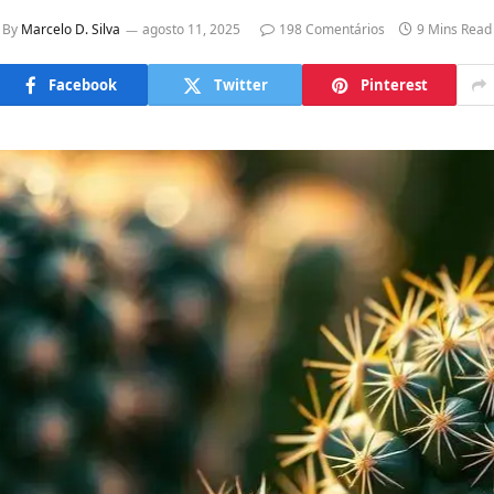
By
Marcelo D. Silva
agosto 11, 2025
198 Comentários
9 Mins Read
Facebook
Twitter
Pinterest