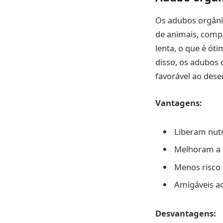
Os adubos orgâni
de animais, comp
lenta, o que é ót
disso, os adubos 
favorável ao dese
Vantagens:
Liberam nut
Melhoram a 
Menos risco 
Amigáveis a
Desvantagens: