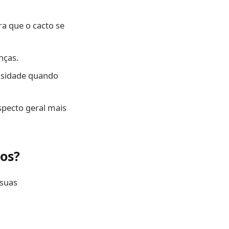
a que o cacto se
nças.
nsidade quando
specto geral mais
tos?
 suas