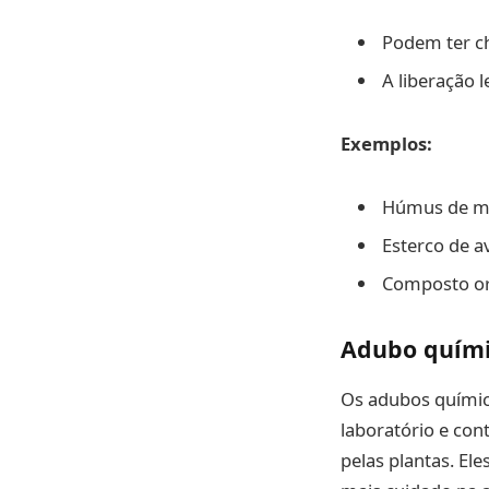
Podem ter ch
A liberação 
Exemplos:
Húmus de m
Esterco de av
Composto o
Adubo quími
Os adubos quími
laboratório e co
pelas plantas. El