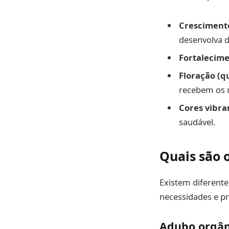
Cresciment
desenvolva d
Fortalecime
Floração (q
recebem os n
Cores vibra
saudável.
Quais são 
Existem diferente
necessidades e pr
Adubo orgân