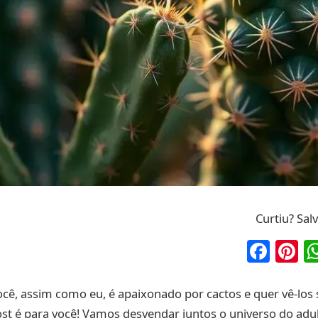
Curtiu? Sal
Fac
P
 você, assim como eu, é apaixonado por cactos e quer vê-los
ost é para você! Vamos desvendar juntos o universo do adu