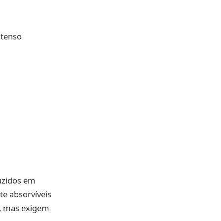
ntenso
uzidos em
e absorvíveis
s, mas exigem