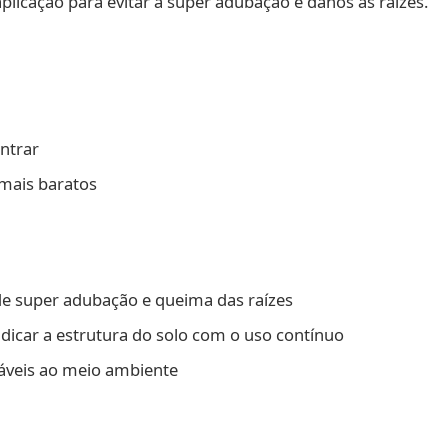
plicação para evitar a super adubação e danos às raízes.
ontrar
mais baratos
de super adubação e queima das raízes
icar a estrutura do solo com o uso contínuo
veis ao meio ambiente