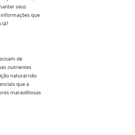
 manter seus
e informações que
 lá?
ecisam de
ses nutrientes
ição natural não
enciais que a
flores maravilhosas