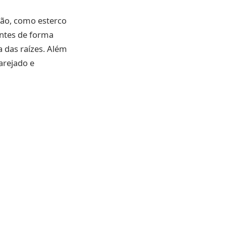
ção, como esterco
entes de forma
a das raízes. Além
arejado e