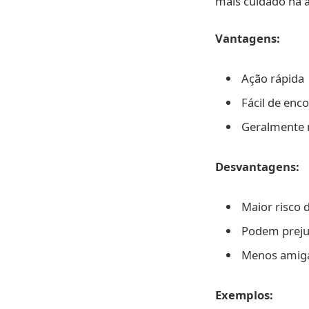
mais cuidado na a
Vantagens:
Ação rápida
Fácil de enc
Geralmente 
Desvantagens:
Maior risco 
Podem prejud
Menos amigá
Exemplos: