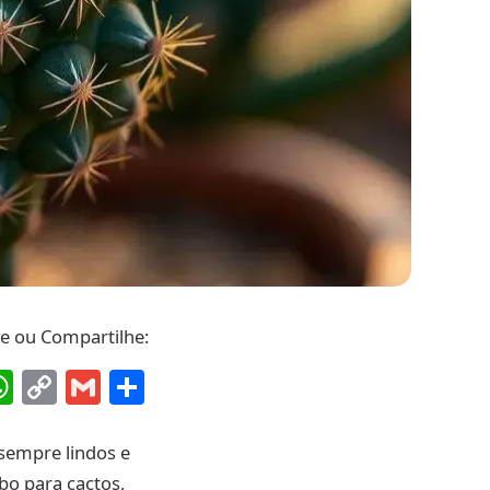
ve ou Compartilhe:
ebook
interest
WhatsApp
Copy
Gmail
Share
Link
 sempre lindos e
bo para cactos,