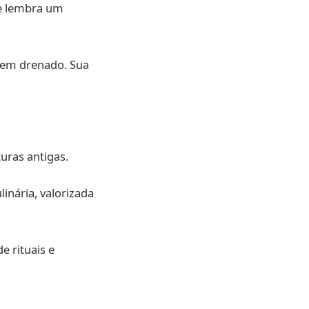
ue lembra um
 bem drenado. Sua
uras antigas.
inária, valorizada
e rituais e