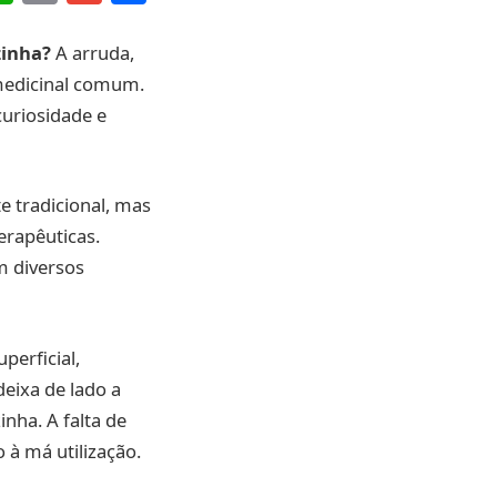
Link
zinha?
A arruda,
medicinal comum.
curiosidade e
 tradicional, mas
erapêuticas.
m diversos
perficial,
eixa de lado a
nha. A falta de
 à má utilização.