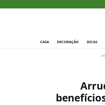
CASA
DECORAÇÃO
DICAS
Iní
Arru
benefício