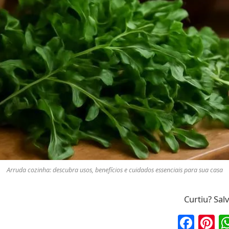
Arruda cozinha: descubra usos, benefícios e cuidados essenciais para sua casa
Curtiu? Sal
Fac
P