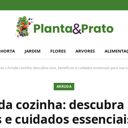
HORTA
JARDIM
FLORES
ARVORES
ALIMENTA
cio
»
Arruda cozinha: descubra usos, benefícios e cuidados essenciais para sua c
ARRUDA
da cozinha: descubra 
s e cuidados essenciai