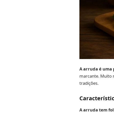
A arruda é uma 
marcante. Muito m
tradições.
Característi
A arruda tem fol