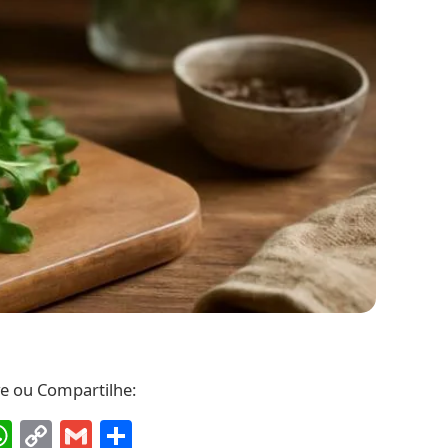
ve ou Compartilhe:
ebook
interest
WhatsApp
Copy
Gmail
Share