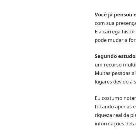
Você já pensou 
com sua presença
Ela carrega histó
pode mudar a form
Segundo estudos
um recurso multif
Muitas pessoas ai
lugares devido à s
Eu costumo notar 
focando apenas em
riqueza real da p
informações detal