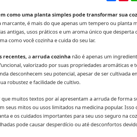
em como uma planta simples pode transformar sua co
 marcante, é mais do que apenas um tempero ou planta 
rias antigas, usos práticos e um aroma único que desperta 
a como você cozinha e cuida do seu lar.
 recentes,
a
arruda cozinha
não é apenas um ingrediente
uncional, valorizado por suas propriedades aromáticas e t
nda desconhecem seu potencial, apesar de ser cultivada e
ua robustez e facilidade de cultivo.
que muitos textos por aí apresentam a arruda de forma su
 seus mitos ou usos limitados na medicina popular. Isso d
lanta e os cuidados importantes para seu uso seguro na cozi
hadas pode causar desperdício ou até desconfortos devido