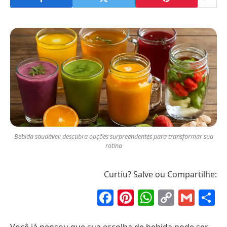
Bebida saudável: descubra opções surpreendentes para transformar sua
rotina
Curtiu? Salve ou Compartilhe:
Facebook
Pinterest
WhatsAp
Copy
Gma
S
Link