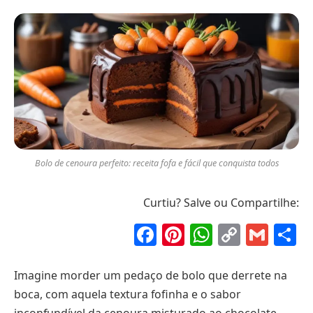
Bolo de cenoura perfeito: receita fofa e fácil que conquista todos
Curtiu? Salve ou Compartilhe:
Facebook
Pinterest
WhatsAp
Copy
Gma
S
Link
Imagine morder um pedaço de bolo que derrete na
boca, com aquela textura fofinha e o sabor