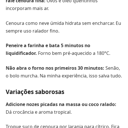
rale cenoura fina:
Ovos e óleo quentinhos
incorporam mais ar.
Cenoura como neve úmida hidrata sem encharcar. Eu
sempre uso ralador fino.
Peneire a farinha e bata 5 minutos no
liquidificador.
Forno bem pré-aquecido a 180°C.
Não abra o forno nos primeiros 30 minutos:
Senão,
o bolo murcha. Na minha experiência, isso salva tudo.
Variações saborosas
Adicione nozes picadas na massa ou coco ralado:
Dá crocância e aroma tropical.
Troque suco de cenoura por laranja para cítrico. Fica