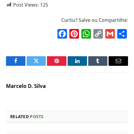
Post Views:
125
Curtiu? Salve ou Compartilhe:
Facebook
Pinterest
WhatsAp
Copy
Gma
S
Link
Facebook
Twitter
Pinterest
LinkedIn
Tumblr
Email
Marcelo D. Silva
RELATED
POSTS