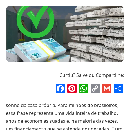
Curtiu? Salve ou Compartilhe:
Facebook
Pinterest
WhatsAp
Copy
Gma
S
Link
sonho da casa própria. Para milhões de brasileiros,
essa frase representa uma vida inteira de trabalho,
anos de economias suadas e, na maioria das vezes,
um financiamento que se estende por décadas. É um