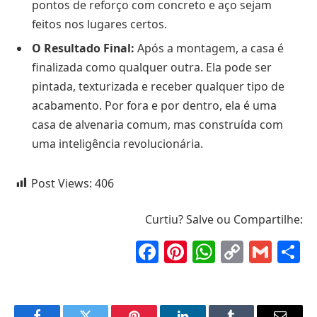
pontos de reforço com concreto e aço sejam
feitos nos lugares certos.
O Resultado Final:
Após a montagem, a casa é
finalizada como qualquer outra. Ela pode ser
pintada, texturizada e receber qualquer tipo de
acabamento. Por fora e por dentro, ela é uma
casa de alvenaria comum, mas construída com
uma inteligência revolucionária.
Post Views:
406
Curtiu? Salve ou Compartilhe:
Facebook
Pinterest
WhatsAp
Copy
Gma
S
Link