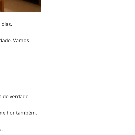
 dias.
edade. Vamos
a de verdade.
 melhor também.
.