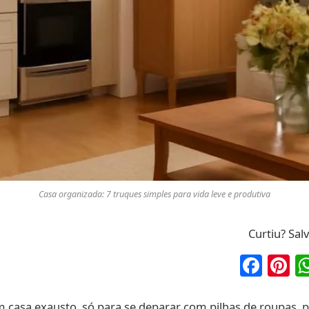
Casa organizada: 7 truques simples para vida leve e produtiva
Curtiu? Sal
Fac
P
 casa exausto, só para se deparar com pilhas de roupas, p