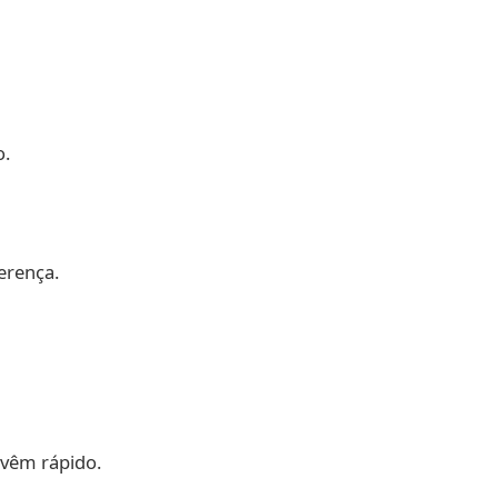
o.
erença.
 vêm rápido.