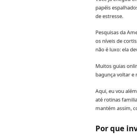
papéis espalhado
de estresse.
Pesquisas da Ame
os níveis de cort
não é luxo: ela d
Muitos guias onli
bagunça voltar e 
Aqui, eu vou além
até rotinas famil
mantém assim, co
Por que in