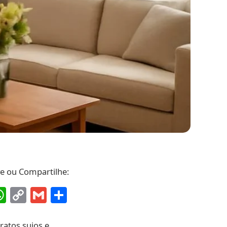
ve ou Compartilhe:
ebook
interest
WhatsApp
Copy
Gmail
Share
Link
ratos sujos e