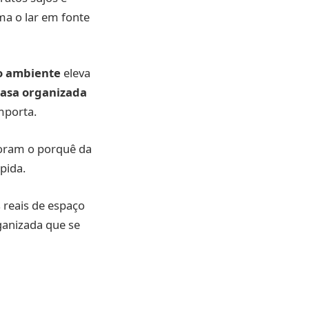
ma o lar em fonte
o ambiente
eleva
asa organizada
mporta.
gnoram o porquê da
pida.
s reais de espaço
ganizada que se