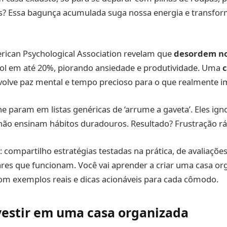
s? Essa bagunça acumulada suga nossa energia e transfor
rican Psychological Association revelam que
desordem n
isol em até 20%, piorando ansiedade e produtividade. Uma
c
evolve paz mental e tempo precioso para o que realmente i
ne param em listas genéricas de ‘arrume a gaveta’. Eles i
não ensinam hábitos duradouros. Resultado? Frustração rá
: compartilho estratégias testadas na prática, de avaliaçõe
iares que funcionam. Você vai aprender a criar uma casa or
m exemplos reais e dicas acionáveis para cada cômodo.
vestir em uma casa organizada