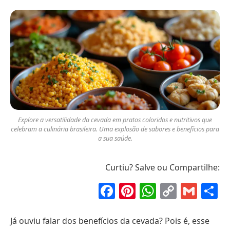
Explore a versatilidade da cevada em pratos coloridos e nutritivos que
celebram a culinária brasileira. Uma explosão de sabores e benefícios para
a sua saúde.
Curtiu? Salve ou Compartilhe:
Facebook
Pinterest
WhatsAp
Copy
Gma
S
Link
Já ouviu falar dos benefícios da cevada? Pois é, esse