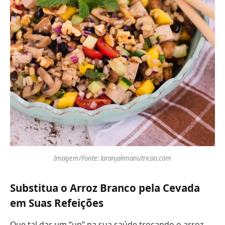
Imagem/Fonte: laranjalimanutricao.com
Substitua o Arroz Branco pela Cevada
em Suas Refeições
Que tal dar um “up” na sua saúde trocando o arroz