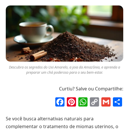
Descubra os segredos do Uxi Amarelo, a joia da Amazônia, e aprenda a
preparar um chá poderoso para o seu bem-estar.
Curtiu? Salve ou Compartilhe:
Facebook
Pinterest
WhatsAp
Copy
Gma
S
Link
Se você busca alternativas naturais para
complementar o tratamento de miomas uterinos, o