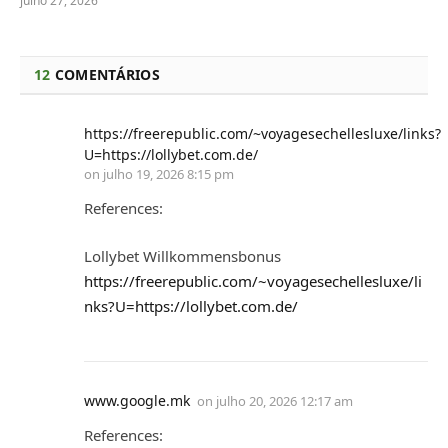
julho 27, 2026
12
COMENTÁRIOS
https://freerepublic.com/~voyagesechellesluxe/links?
U=https://lollybet.com.de/
on
julho 19, 2026 8:15 pm
References:
Lollybet Willkommensbonus
https://freerepublic.com/~voyagesechellesluxe/li
nks?U=https://lollybet.com.de/
www.google.mk
on
julho 20, 2026 12:17 am
References: