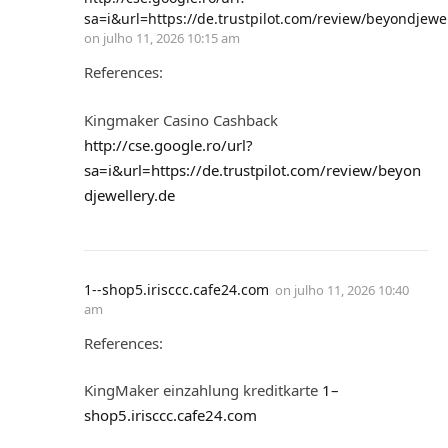
sa=i&url=https://de.trustpilot.com/review/beyondjewel
on
julho 11, 2026 10:15 am
References:
Kingmaker Casino Cashback
http://cse.google.ro/url?
sa=i&url=https://de.trustpilot.com/review/beyon
djewellery.de
1--shop5.irisccc.cafe24.com
on
julho 11, 2026 10:40
am
References:
KingMaker einzahlung kreditkarte
1–
shop5.irisccc.cafe24.com