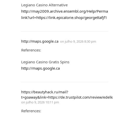
Legiano Casino Alternative
http://may2009.archive.ensembl.org/Help/Perma
link?url=https://link.epicalorie.shop/georgettafjf1
http://maps.google.ca
on
julho 9, 2026 8:30 pm
References:
Legiano Casino Gratis Spins
http://maps.google.ca
https://beautyhack.ru/mail?
t=goaway&link=https://de.trustpilot.com/review/edelk
on
julho 9, 2026 10:11 pm
References: