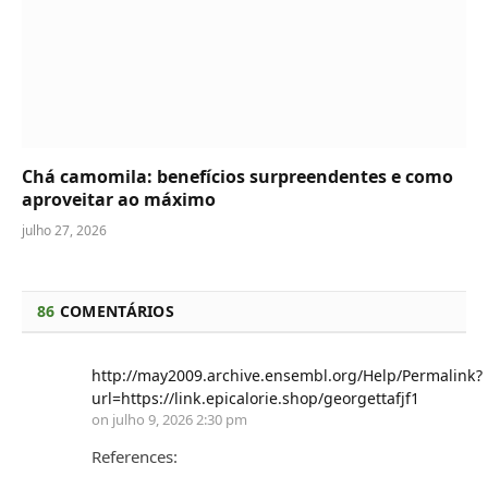
Chá camomila: benefícios surpreendentes e como
aproveitar ao máximo
julho 27, 2026
86
COMENTÁRIOS
http://may2009.archive.ensembl.org/Help/Permalink?
url=https://link.epicalorie.shop/georgettafjf1
on
julho 9, 2026 2:30 pm
References: