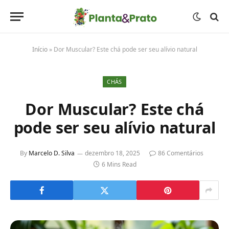
Início
»
Dor Muscular? Este chá pode ser seu alívio natural
CHÁS
Dor Muscular? Este chá
pode ser seu alívio natural
By
Marcelo D. Silva
dezembro 18, 2025
86 Comentários
6 Mins Read