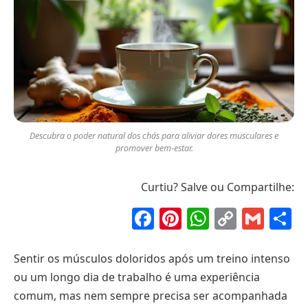
Descubra o poder natural dos chás para aliviar dores musculares e
promover bem-estar.
Curtiu? Salve ou Compartilhe:
Facebook
Pinterest
WhatsAp
Copy
Gma
S
Link
Sentir os músculos doloridos após um treino intenso
ou um longo dia de trabalho é uma experiência
comum, mas nem sempre precisa ser acompanhada