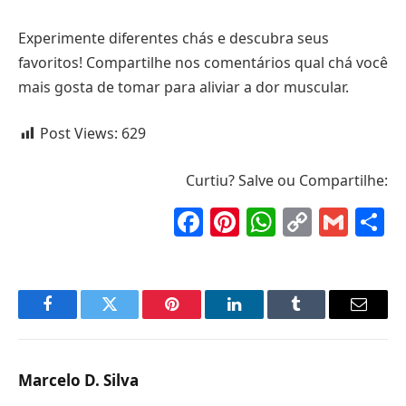
Experimente diferentes chás e descubra seus
favoritos! Compartilhe nos comentários qual chá você
mais gosta de tomar para aliviar a dor muscular.
Post Views:
629
Curtiu? Salve ou Compartilhe:
Facebook
Pinterest
WhatsAp
Copy
Gma
S
Link
Facebook
Twitter
Pinterest
LinkedIn
Tumblr
Email
Marcelo D. Silva