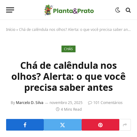
Início
»
Chá de calêndula nos olhos? Alerta: o que você precisa saber antes
CHÁS
Chá de calêndula nos
olhos? Alerta: o que você
precisa saber antes
By
Marcelo D. Silva
novembro 25, 2025
101 Comentários
4 Mins Read