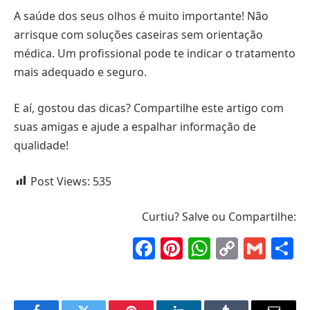
A saúde dos seus olhos é muito importante! Não
arrisque com soluções caseiras sem orientação
médica. Um profissional pode te indicar o tratamento
mais adequado e seguro.
E aí, gostou das dicas? Compartilhe este artigo com
suas amigas e ajude a espalhar informação de
qualidade!
Post Views:
535
Curtiu? Salve ou Compartilhe:
Facebook
Pinterest
WhatsAp
Copy
Gma
S
Link