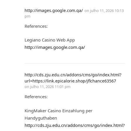
http://images.google.com.qa/
on
julho 11, 2026 10:13
pm
References:
Legiano Casino Web App
http://images.google.com.qa/
http://cds.zju.edu.cn/addons/cms/go/index.html?
url=https://link.epicalorie.shop/jflchance63567
on
julho 11, 2026 11:01 pm
References:
KingMaker Casino Einzahlung per
Handyguthaben
http://cds.zju.edu.cn/addons/cms/go/index.html?