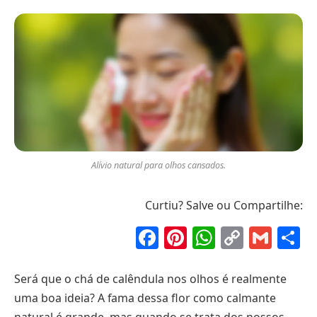
Alívio natural para olhos cansados.
Curtiu? Salve ou Compartilhe:
Facebook
Pinterest
WhatsAp
Copy
Gma
S
Link
Será que o chá de calêndula nos olhos é realmente
uma boa ideia? A fama dessa flor como calmante