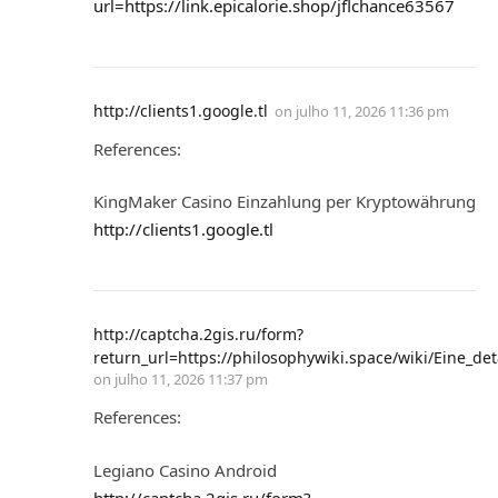
url=https://link.epicalorie.shop/jflchance63567
http://clients1.google.tl
on
julho 11, 2026 11:36 pm
References:
KingMaker Casino Einzahlung per Kryptowährung
http://clients1.google.tl
http://captcha.2gis.ru/form?
return_url=https://philosophywiki.space/wiki/Eine_d
on
julho 11, 2026 11:37 pm
References:
Legiano Casino Android
http://captcha.2gis.ru/form?