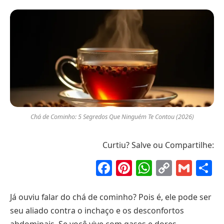
Chá de Cominho: 5 Segredos Que Ninguém Te Contou (2026)
Curtiu? Salve ou Compartilhe:
Facebook
Pinterest
WhatsAp
Copy
Gma
S
Link
Já ouviu falar do chá de cominho? Pois é, ele pode ser
seu aliado contra o inchaço e os desconfortos