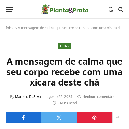
Início
»
A mensagem de calma que seu corpo recebe com uma xícara deste chá
CHÁS
A mensagem de calma que
seu corpo recebe com uma
xícara deste chá
By
Marcelo D. Silva
agosto 22, 2025
Nenhum comentário
5 Mins Read