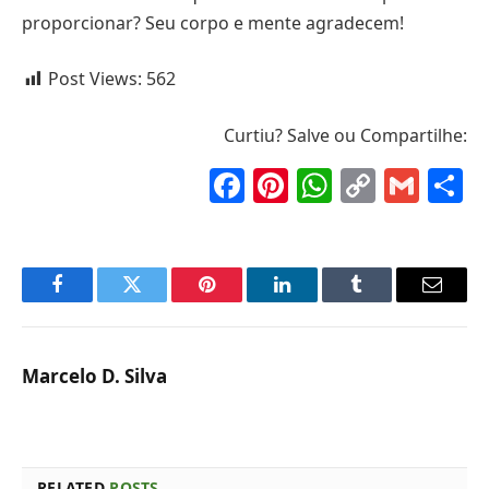
proporcionar? Seu corpo e mente agradecem!
Post Views:
562
Curtiu? Salve ou Compartilhe:
Facebook
Pinterest
WhatsAp
Copy
Gma
S
Link
Facebook
Twitter
Pinterest
LinkedIn
Tumblr
Email
Marcelo D. Silva
RELATED
POSTS