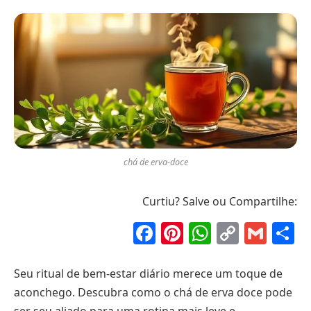
chá de erva-doce
Curtiu? Salve ou Compartilhe:
Facebook
Pinterest
WhatsAp
Copy
Gma
S
Link
Seu ritual de bem-estar diário merece um toque de
aconchego. Descubra como o chá de erva doce pode