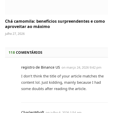
Chá camomila: benefícios surpreendentes e como
aproveitar ao máximo
julho 27, 2026
118
COMENTÁRIOS
registro de Binance US
on
março 24, 2026 9:42 pm
I don’t think the title of your article matches the
content lol. Just kidding, mainly because I had
some doubts after reading the article.
CharlesWhoft
on
julho 6, 2026 1:54 am