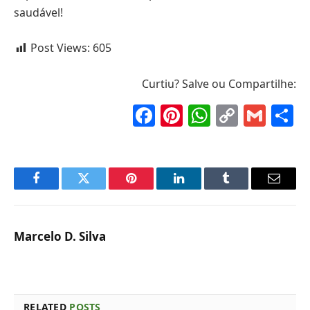
saudável!
Post Views:
605
Curtiu? Salve ou Compartilhe:
Facebook
Pinterest
WhatsAp
Copy
Gma
S
Link
Facebook
Twitter
Pinterest
LinkedIn
Tumblr
Email
Marcelo D. Silva
RELATED
POSTS