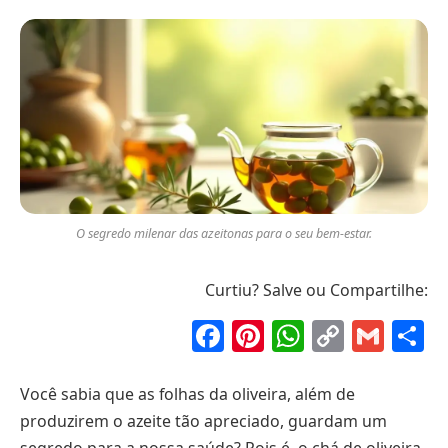
O segredo milenar das azeitonas para o seu bem-estar.
Curtiu? Salve ou Compartilhe:
Facebook
Pinterest
WhatsAp
Copy
Gma
S
Link
Você sabia que as folhas da oliveira, além de
produzirem o azeite tão apreciado, guardam um