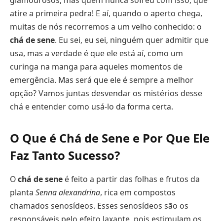
glamourosos, mas quem nunca sofreu com isso, que
atire a primeira pedra! E aí, quando o aperto chega,
muitas de nós recorremos a um velho conhecido: o
chá de sene
. Eu sei, eu sei, ninguém quer admitir que
usa, mas a verdade é que ele está aí, como um
curinga na manga para aqueles momentos de
emergência. Mas será que ele é sempre a melhor
opção? Vamos juntas desvendar os mistérios desse
chá e entender como usá-lo da forma certa.
O Que é Chá de Sene e Por Que Ele
Faz Tanto Sucesso?
O
chá de sene
é feito a partir das folhas e frutos da
planta
Senna alexandrina
, rica em compostos
chamados senosídeos. Esses senosídeos são os
responsáveis pelo efeito laxante, pois estimulam os