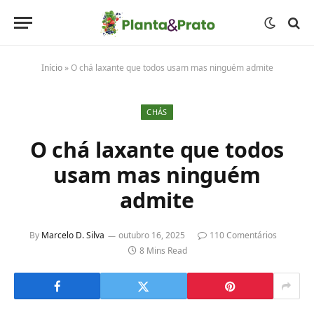
Início
»
O chá laxante que todos usam mas ninguém admite
CHÁS
O chá laxante que todos
usam mas ninguém
admite
By
Marcelo D. Silva
outubro 16, 2025
110 Comentários
8 Mins Read