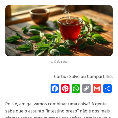
chá de sene
Curtiu? Salve ou Compartilhe:
Facebook
Pinterest
WhatsAp
Copy
Gma
S
Link
Pois é, amiga, vamos combinar uma coisa? A gente
sabe que o assunto “intestino preso” não é dos mais