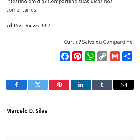
intestino em dia? Compartilhe suas dicas nos
comentários!
Post Views:
667
Curtiu? Salve ou Compartilhe:
Facebook
Pinterest
WhatsAp
Copy
Gma
S
Link
Facebook
Twitter
Pinterest
LinkedIn
Tumblr
Email
Marcelo D. Silva