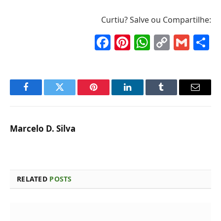
Curtiu? Salve ou Compartilhe:
Facebook
Pinterest
WhatsAp
Copy
Gma
S
Link
Facebook
Twitter
Pinterest
LinkedIn
Tumblr
Email
Marcelo D. Silva
RELATED
POSTS