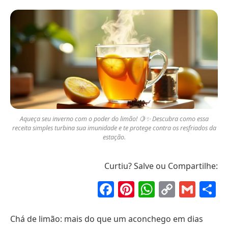
Aqueça seu inverno com o poder do limão! 🍋✨ Descubra como essa
receita simples turbina sua imunidade e te protege contra os resfriados da
estação.
Curtiu? Salve ou Compartilhe:
Facebook
Pinterest
WhatsAp
Copy
Gma
S
Link
Chá de limão: mais do que um aconchego em dias