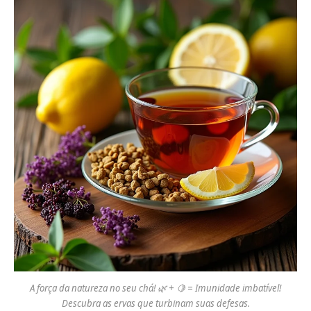
A força da natureza no seu chá! 🌿 + 🍋 = Imunidade imbatível!
Descubra as ervas que turbinam suas defesas.