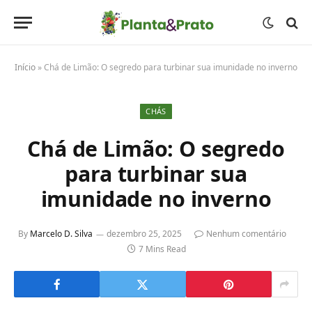
Início
»
Chá de Limão: O segredo para turbinar sua imunidade no inverno
CHÁS
Chá de Limão: O segredo
para turbinar sua
imunidade no inverno
By
Marcelo D. Silva
dezembro 25, 2025
Nenhum comentário
7 Mins Read