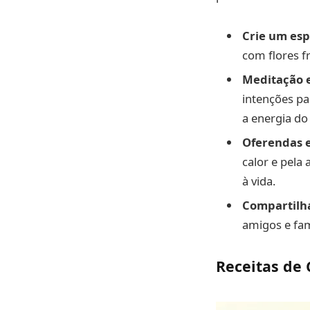
Crie um esp
com flores f
Meditação e
intenções par
a energia do
Oferendas e
calor e pel
à vida.
Compartilh
amigos e fami
Receitas de 