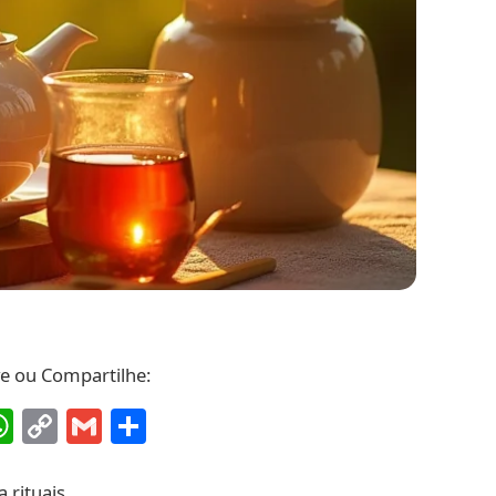
ve ou Compartilhe:
ebook
interest
WhatsApp
Copy
Gmail
Share
Link
 rituais