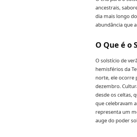
ancestrais, sabor
dia mais longo do
abundância que a
O Que é o 
O solstício de ve
hemisférios da Te
norte, ele ocorre
dezembro. Cultural
desde os celtas,
que celebravam a 
representa um mo
auge do poder sola