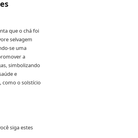
ões
nta que o chá foi
vore selvagem
ando-se uma
 promover a
gas, simbolizando
 saúde e
 como o solstício
você siga estes