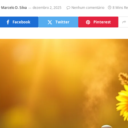
y
Marcelo D. Silva
dezembro 2, 2025
Nenhum comentário
8 Mins R
Facebook
Twitter
Pinterest