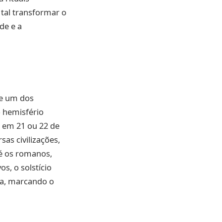
tal transformar o
de e a
ue um dos
o hemisfério
, em 21 ou 22 de
sas civilizações,
é os romanos,
s, o solstício
ia, marcando o