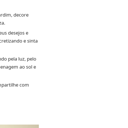
ardim, decore
za.
eus desejos e
cretizando e sinta
o pela luz, pelo
menagem ao sol e
mpartilhe com