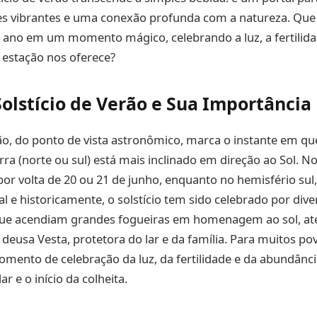
es vibrantes e uma conexão profunda com a natureza. Que 
 ano em um momento mágico, celebrando a luz, a fertilida
 estação nos oferece?
Solstício de Verão e Sua Importância
rão, do ponto de vista astronômico, marca o instante em q
rra (norte ou sul) está mais inclinado em direção ao Sol. N
 por volta de 20 ou 21 de junho, enquanto no hemisfério sul
 e historicamente, o solstício tem sido celebrado por diver
 que acendiam grandes fogueiras em homenagem ao sol, at
deusa Vesta, protetora do lar e da família. Para muitos povo
mento de celebração da luz, da fertilidade e da abundânc
r e o início da colheita.