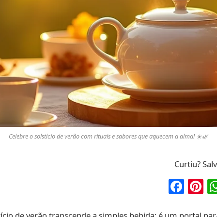
Celebre o solstício de verão com rituais e sabores que aquecem a alma! ☀️🌿
Curtiu? Sal
Fac
P
tício de verão transcende a simples bebida: é um portal para