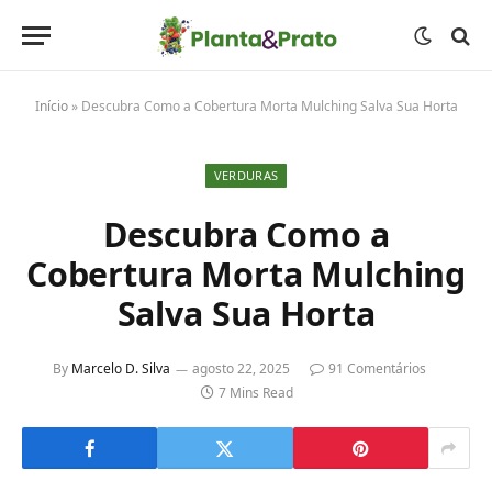
Início
»
Descubra Como a Cobertura Morta Mulching Salva Sua Horta
VERDURAS
Descubra Como a
Cobertura Morta Mulching
Salva Sua Horta
By
Marcelo D. Silva
agosto 22, 2025
91 Comentários
7 Mins Read