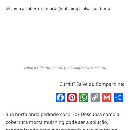
como a cobertura morta (mulching) salva sua horta
Curtiu? Salve ou Compartilhe:
Facebook
Pinterest
WhatsAp
Copy
Gma
S
Link
Sua horta anda pedindo socorro? Descubra como a
cobertura morta mulching pode ser a solução,