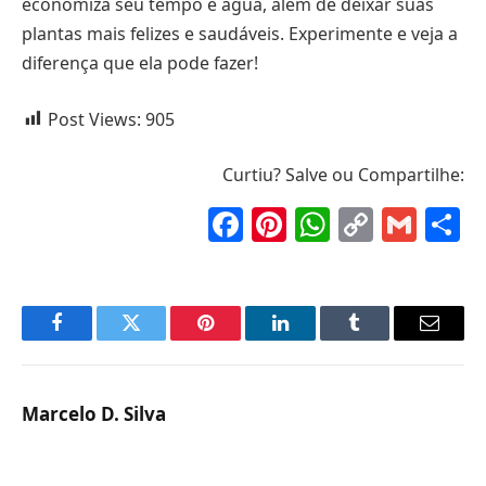
economiza seu tempo e água, além de deixar suas
plantas mais felizes e saudáveis. Experimente e veja a
diferença que ela pode fazer!
Post Views:
905
Curtiu? Salve ou Compartilhe:
Facebook
Pinterest
WhatsAp
Copy
Gma
S
Link
Facebook
Twitter
Pinterest
LinkedIn
Tumblr
Email
Marcelo D. Silva