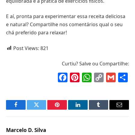
equilibrada e a prática de exercícios físicos.
E aí, pronta para experimentar essa receita deliciosa
e natural? Compartilhe nos comentários qual o seu
chá preferido para relaxar!
Post Views:
821
Curtiu? Salve ou Compartilhe:
Facebook
Pinterest
WhatsAp
Copy
Gma
S
Link
Facebook
Twitter
Pinterest
LinkedIn
Tumblr
Email
Marcelo D. Silva