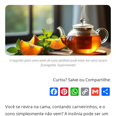
O segredo para uma noite de sono perfeita pode estar em uma xícara
fumegante. Experimente!
Curtiu? Salve ou Compartilhe:
Facebook
Pinterest
WhatsAp
Copy
Gma
S
Link
Você se revira na cama, contando carneirinhos, e o
sono simplesmente não vem? A insônia pode ser um