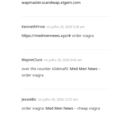
wapmaster.scandwap.xtgem.com
KennethFrine
on
julho 29, 2026 5:26 am
https://medmennews.xyz/#
order viagra
WayneClure
on
julho 29, 2026 9:45 am
over the counter sildenafil:
Med Men News
–
order viagra
JessieBic
on
julho 30, 2026 12:37 am
order viagra:
Med Men News
– cheap viagra