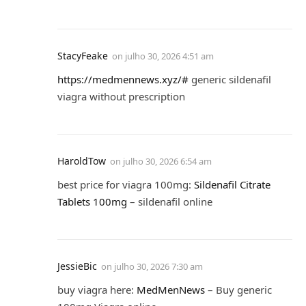
StacyFeake
on
julho 30, 2026 4:51 am
https://medmennews.xyz/#
generic sildenafil
viagra without prescription
HaroldTow
on
julho 30, 2026 6:54 am
best price for viagra 100mg:
Sildenafil Citrate
Tablets 100mg
– sildenafil online
JessieBic
on
julho 30, 2026 7:30 am
buy viagra here:
MedMenNews
– Buy generic