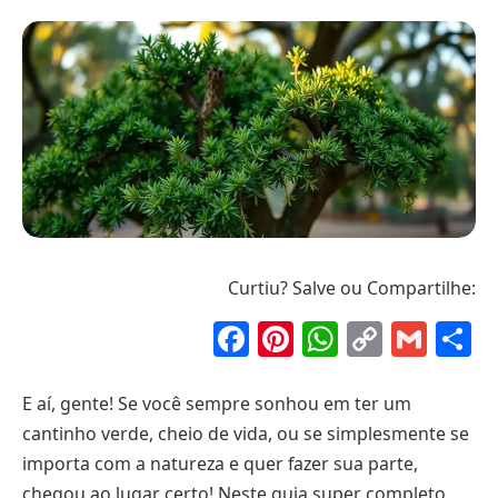
Curtiu? Salve ou Compartilhe:
Facebook
Pinterest
WhatsAp
Copy
Gma
S
Link
E aí, gente! Se você sempre sonhou em ter um
cantinho verde, cheio de vida, ou se simplesmente se
importa com a natureza e quer fazer sua parte,
chegou ao lugar certo! Neste guia super completo,