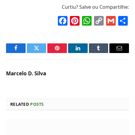
Curtiu? Salve ou Compartilhe:
Facebook
Pinterest
WhatsAp
Copy
Gma
S
Link
Facebook
Twitter
Pinterest
LinkedIn
Tumblr
Email
Marcelo D. Silva
RELATED
POSTS