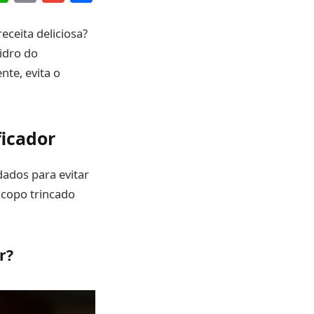
Link
ceita deliciosa?
vidro do
nte, evita o
ficador
dados para evitar
o copo trincado
r?