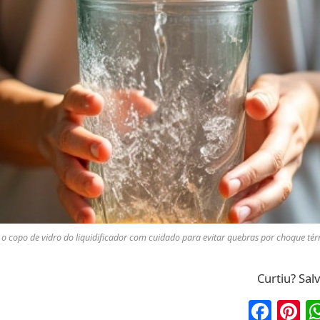
 o copo de vidro do liquidificador com cuidado para evitar quebras por choque tér
Curtiu? Sal
Fac
P