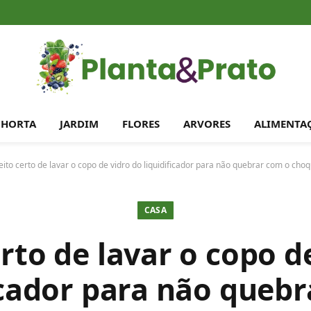
HORTA
JARDIM
FLORES
ARVORES
ALIMENTA
eito certo de lavar o copo de vidro do liquidificador para não quebrar com o cho
CASA
erto de lavar o copo d
icador para não queb