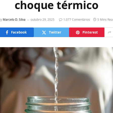
choque térmico
By
Marcelo D. Silva
outubro 29, 2025
1.077 Comentários
5 Mins Rea
Facebook
Twitter
Pinterest