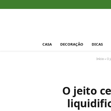
CASA
DECORAÇÃO
DICAS
Início
»
O j
O jeito c
liquidif