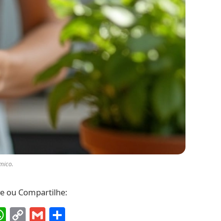
mico.
ve ou Compartilhe:
ebook
interest
WhatsApp
Copy
Gmail
Share