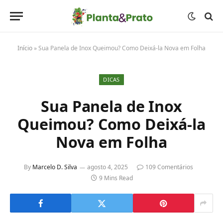
Início
»
Sua Panela de Inox Queimou? Como Deixá-la Nova em Folha
DICAS
Sua Panela de Inox
Queimou? Como Deixá-la
Nova em Folha
By
Marcelo D. Silva
agosto 4, 2025
109 Comentários
9 Mins Read