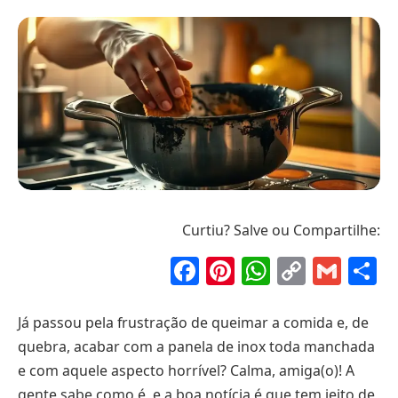
Curtiu? Salve ou Compartilhe:
Facebook
Pinterest
WhatsAp
Copy
Gma
S
Link
Já passou pela frustração de queimar a comida e, de
quebra, acabar com a panela de inox toda manchada
e com aquele aspecto horrível? Calma, amiga(o)! A
gente sabe como é, e a boa notícia é que tem jeito de