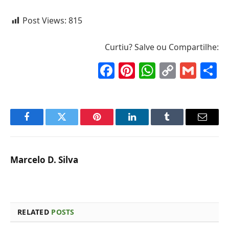
Post Views:
815
Curtiu? Salve ou Compartilhe:
Facebook
Pinterest
WhatsAp
Copy
Gma
S
Link
Facebook
Twitter
Pinterest
LinkedIn
Tumblr
Email
Marcelo D. Silva
RELATED
POSTS