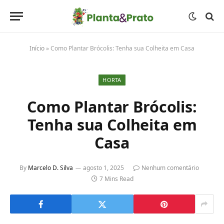
Início
»
Como Plantar Brócolis: Tenha sua Colheita em Casa
HORTA
Como Plantar Brócolis:
Tenha sua Colheita em
Casa
By
Marcelo D. Silva
agosto 1, 2025
Nenhum comentário
7 Mins Read