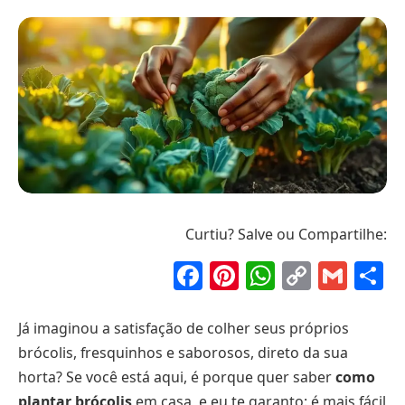
Curtiu? Salve ou Compartilhe:
Facebook
Pinterest
WhatsAp
Copy
Gma
S
Link
Já imaginou a satisfação de colher seus próprios
brócolis, fresquinhos e saborosos, direto da sua
horta? Se você está aqui, é porque quer saber
como
plantar brócolis
em casa, e eu te garanto: é mais fácil