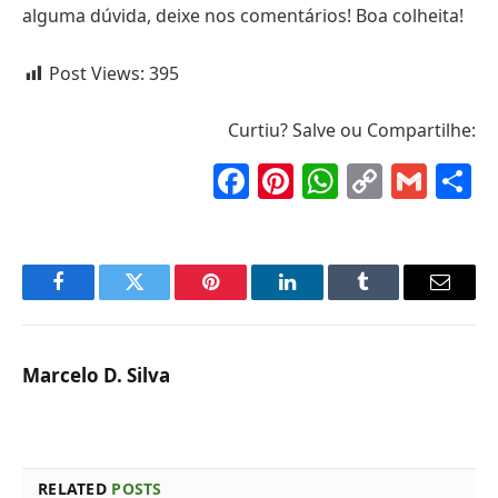
alguma dúvida, deixe nos comentários! Boa colheita!
Post Views:
395
Curtiu? Salve ou Compartilhe:
Facebook
Pinterest
WhatsAp
Copy
Gma
S
Link
Facebook
Twitter
Pinterest
LinkedIn
Tumblr
Email
Marcelo D. Silva
RELATED
POSTS