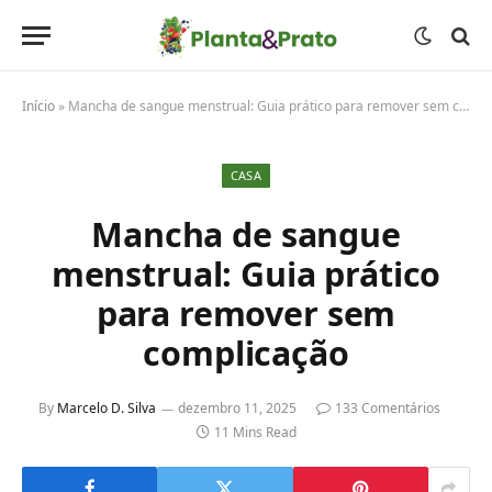
Início
»
Mancha de sangue menstrual: Guia prático para remover sem complicação
CASA
Mancha de sangue
menstrual: Guia prático
para remover sem
complicação
By
Marcelo D. Silva
dezembro 11, 2025
133 Comentários
11 Mins Read