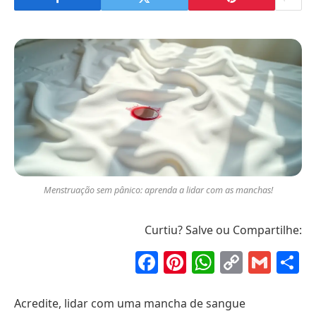
Menstruação sem pânico: aprenda a lidar com as manchas!
Curtiu? Salve ou Compartilhe:
Facebook
Pinterest
WhatsAp
Copy
Gma
S
Link
Acredite, lidar com uma mancha de sangue