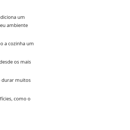
adiciona um
 seu ambiente
do a cozinha um
 desde os mais
 durar muitos
ícies, como o