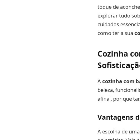
toque de aconche
explorar tudo sob
cuidados essencia
como ter a sua
c
Cozinha c
Sofisticaç
A
cozinha com b
beleza, funcional
afinal, por que t
Vantagens d
A escolha de um