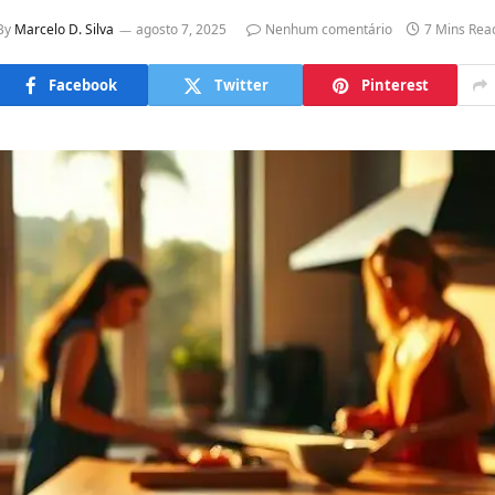
By
Marcelo D. Silva
agosto 7, 2025
Nenhum comentário
7 Mins Rea
Facebook
Twitter
Pinterest