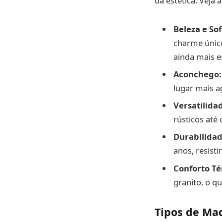
da estética. Veja 
Beleza e Sof
charme único
ainda mais e
Aconchego:
lugar mais a
Versatilida
rústicos até
Durabilidad
anos, resist
Conforto Té
granito, o q
Tipos de Ma