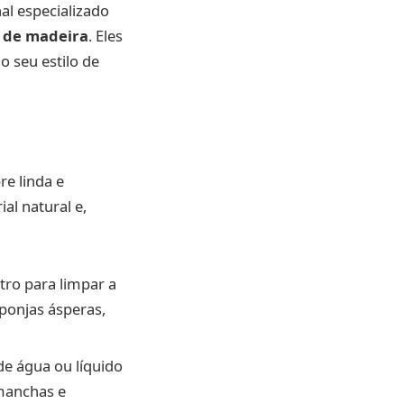
l especializado
 de madeira
. Eles
o seu estilo de
e linda e
al natural e,
ro para limpar a
ponjas ásperas,
e água ou líquido
manchas e