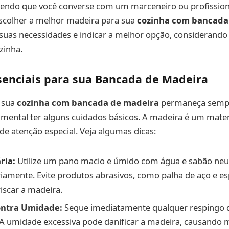
ndo que você converse com um marceneiro ou profissiona
escolher a melhor madeira para sua
cozinha com bancada
suas necessidades e indicar a melhor opção, considerando 
zinha.
senciais para sua Bancada de Madeira
e sua
cozinha com bancada de madeira
permaneça sempr
amental ter alguns cuidados básicos. A madeira é um materi
 de atenção especial. Veja algumas dicas:
ria:
Utilize um pano macio e úmido com água e sabão neut
iamente. Evite produtos abrasivos, como palha de aço e es
scar a madeira.
ontra Umidade:
Seque imediatamente qualquer respingo d
A umidade excessiva pode danificar a madeira, causando 