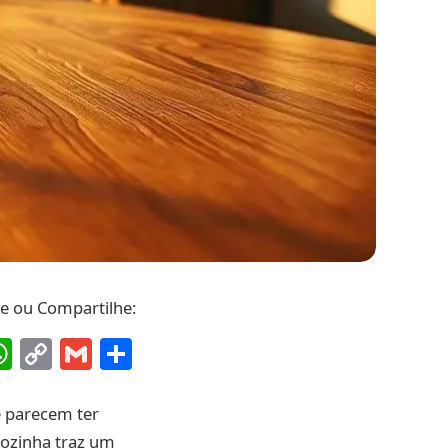
ve ou Compartilhe:
ebook
interest
WhatsApp
Copy
Gmail
Share
Link
e parecem ter
cozinha traz um