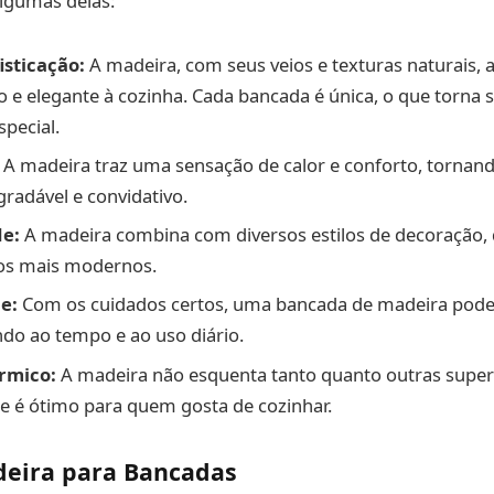
algumas delas:
isticação:
A madeira, com seus veios e texturas naturais, 
 e elegante à cozinha. Cada bancada é única, o que torna
special.
A madeira traz uma sensação de calor e conforto, tornan
gradável e convidativo.
de:
A madeira combina com diversos estilos de decoração,
 os mais modernos.
e:
Com os cuidados certos, uma bancada de madeira pode
indo ao tempo e ao uso diário.
rmico:
A madeira não esquenta tanto quanto outras superf
ue é ótimo para quem gosta de cozinhar.
deira para Bancadas