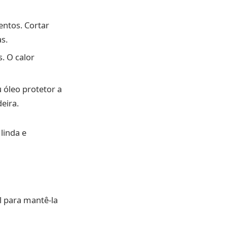
entos. Cortar
s.
. O calor
óleo protetor a
eira.
linda e
 para mantê-la