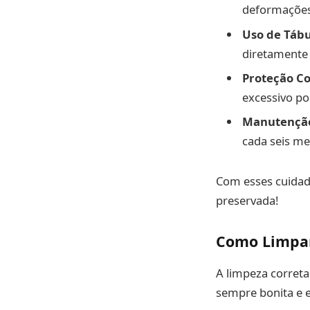
deformações
Uso de Tábu
diretamente 
Proteção Co
excessivo po
Manutenção
cada seis m
Com esses cuidad
preservada!
Como Limpar
A limpeza corret
sempre bonita e 