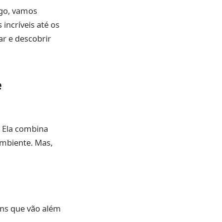
igo, vamos
incríveis até os
ar e descobrir
e
 Ela combina
ambiente. Mas,
ens que vão além