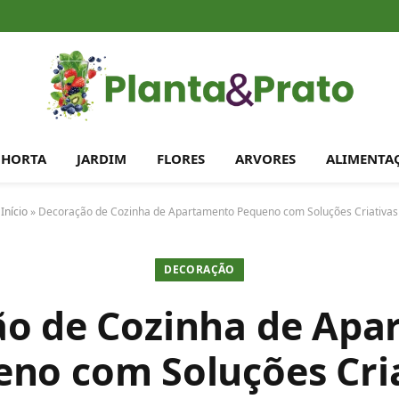
HORTA
JARDIM
FLORES
ARVORES
ALIMENTA
Início
»
Decoração de Cozinha de Apartamento Pequeno com Soluções Criativas
DECORAÇÃO
o de Cozinha de Ap
no com Soluções Cri