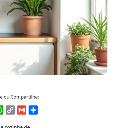
.
ve ou Compartilhe:
ebook
interest
WhatsApp
Copy
Gmail
Share
Link
e cozinha de