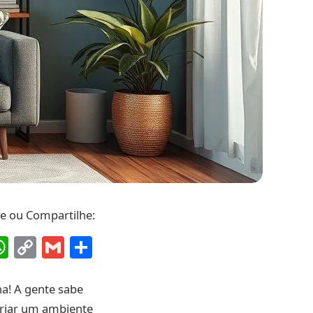
ve ou Compartilhe:
ebook
interest
WhatsApp
Copy
Gmail
Share
Link
a! A gente sabe
criar um ambiente