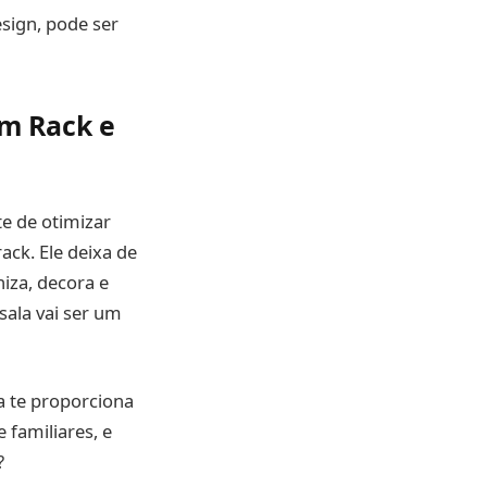
sign, pode ser
om Rack e
e de otimizar
ck. Ele deixa de
iza, decora e
 sala vai ser um
a te proporciona
 familiares, e
?