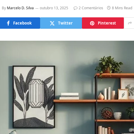
By
Marcelo D. Silva
outubro 13, 2025
2 Comentários
8 Mins Read
Facebook
Twitter
Pinterest