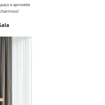
spaço e aproveite
r charmoso!
Sala