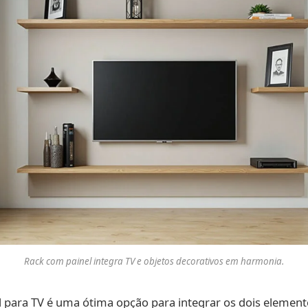
Rack com painel integra TV e objetos decorativos em harmonia.
 para TV é uma ótima opção para integrar os dois element