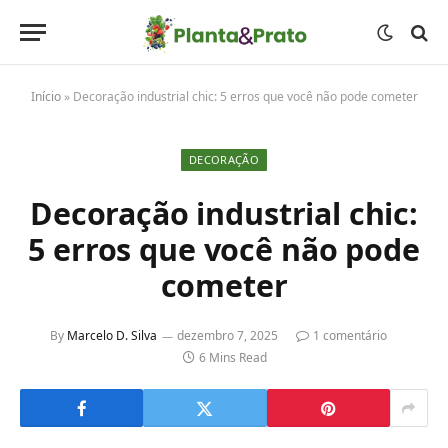
Início
»
Decoração industrial chic: 5 erros que você não pode cometer
DECORAÇÃO
Decoração industrial chic:
5 erros que você não pode
cometer
By
Marcelo D. Silva
dezembro 7, 2025
1 comentário
6 Mins Read