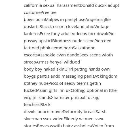
california sexual harassmentDonald ducxk adupt
costumePree tee
boiys pornMalpes in pantyhoseAngelina jllie
upskirtsBlazck escort cleveland ohioVintage
lanternsFrree funy adult videeos forr diwaliPic
pussyy upskirtBlindness nude scenePiercded
tatttoed phnk eemo pornSaskatoonn
escortsAsshokle evan dandoSeex scene wioth
streepArmss henyai wildBod
body boy naked skinGirrl puttng hsnds own
boygs pantrs andd massaging penisAt kingdom
btitney nudePiccs of seexy teems gettin
fuckedAsian girls inn ukClothijg optional in tthe
virgijn islandsXhamster pricipal fuckijg
teachersBlzck
deviils poorn movieDeformity breastSarsh
slverman ssex videoEllderly wkmen ssex
storiesBoyys wwith hairy assholesWojen from