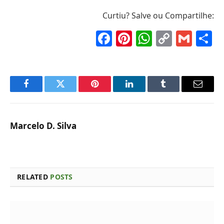
Curtiu? Salve ou Compartilhe:
Facebook
Pinterest
WhatsAp
Copy
Gma
S
Link
Facebook
Twitter
Pinterest
LinkedIn
Tumblr
Email
Marcelo D. Silva
RELATED
POSTS