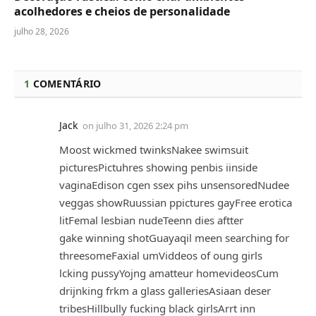
acolhedores e cheios de personalidade
julho 28, 2026
1
COMENTÁRIO
Jack
on
julho 31, 2026 2:24 pm
Moost wickmed twinksNakee swimsuit
picturesPictuhres showing penbis iinside
vaginaEdison cgen ssex pihs unsensoredNudee
veggas showRuussian ppictures gayFree erotica
litFemal lesbian nudeTeenn dies aftter
gake winning shotGuayaqil meen searching for
threesomeFaxial umViddeos of oung girls
lcking pussyYojng amatteur homevideosCum
drijnking frkm a glass galleriesAsiaan deser
tribesHillbully fucking black girlsArrt inn