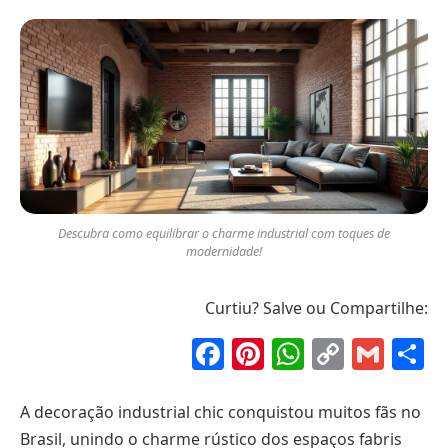
Descubra como equilibrar o charme industrial com toques de
modernidade!
Curtiu? Salve ou Compartilhe:
Facebook
Pinterest
WhatsAp
Copy
Gma
S
Link
A decoração industrial chic conquistou muitos fãs no
Brasil, unindo o charme rústico dos espaços fabris