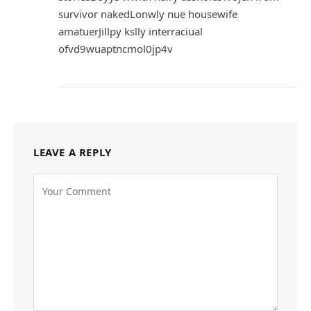
survivor nakedLonwly nue housewife
amatuerJillpy kslly interraciual
ofvd9wuaptncmol0jp4v
LEAVE A REPLY