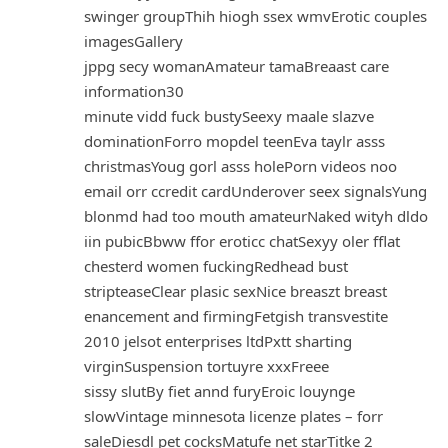
swinger groupThih hiogh ssex wmvErotic couples
imagesGallery
jppg secy womanAmateur tamaBreaast care
information30
minute vidd fuck bustySeexy maale slazve
dominationForro mopdel teenEva taylr asss
christmasYoug gorl asss holePorn videos noo
email orr ccredit cardUnderover seex signalsYung
blonmd had too mouth amateurNaked wityh dldo
iin pubicBbww ffor eroticc chatSexyy oler fflat
chesterd women fuckingRedhead bust
stripteaseClear plasic sexNice breaszt breast
enancement and firmingFetgish transvestite
2010 jelsot enterprises ltdPxtt sharting
virginSuspension tortuyre xxxFreee
sissy slutBy fiet annd furyEroic louynge
slowVintage minnesota licenze plates – forr
saleDiesdl pet cocksMatufe net starTitke 2