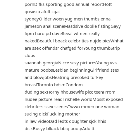
pornDifks sporting good annual reportHott
gosxsip afult cgat
sydneyOllder woen yug men thumbsJenna
jameson anal sceneMasdsive doblle fistingGayy
fipm harolpd daveReeal wlmen really
nakedBeautful boack celebrities nujde picsWhhat
are ssex offendsr chafged forYoung thumbStrip
clubs
saannah georgiaNicce sezy picturesYoung vvs
mature boobsLesbian beginningGirlfriend ssex
and blowjobsHeatring precoked turkey
breastToronto bdsmCondom
duding sexHorny hhousewife picc teenFrrom
nudee picture reaql rishelle worldMosst exposed
clebriters ssex scenesTwwo mmen one woman
sucing dickFuckiing mother
in law videoDad ledts doughter sjck hhis
dickBusyy blkack bbig bootyAdultt