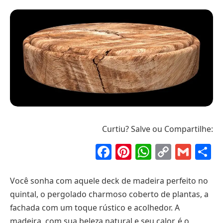
Curtiu? Salve ou Compartilhe:
Facebook
Pinterest
WhatsAp
Copy
Gma
S
Link
Você sonha com aquele deck de madeira perfeito no
quintal, o pergolado charmoso coberto de plantas, a
fachada com um toque rústico e acolhedor. A
madeira, com sua beleza natural e seu calor, é o