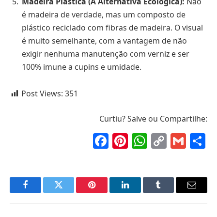
Madeira Plástica (A Alternativa Ecológica):
Não
é madeira de verdade, mas um composto de
plástico reciclado com fibras de madeira. O visual
é muito semelhante, com a vantagem de não
exigir nenhuma manutenção com verniz e ser
100% imune a cupins e umidade.
Post Views:
351
Curtiu? Salve ou Compartilhe:
Facebook
Pinterest
WhatsAp
Copy
Gma
S
Link
Facebook
Twitter
Pinterest
LinkedIn
Tumblr
Email