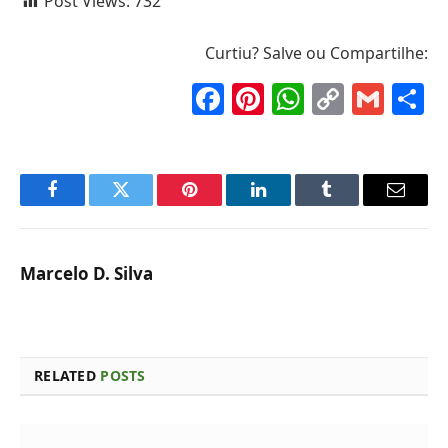
Post Views:
732
Curtiu? Salve ou Compartilhe:
Facebook
Pinterest
WhatsAp
Copy
Gma
S
Link
Facebook
Twitter
Pinterest
LinkedIn
Tumblr
Email
Marcelo D. Silva
RELATED
POSTS