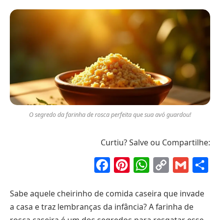
O segredo da farinha de rosca perfeita que sua avó guardou!
Curtiu? Salve ou Compartilhe:
Facebook
Pinterest
WhatsAp
Copy
Gma
S
Link
Sabe aquele cheirinho de comida caseira que invade
a casa e traz lembranças da infância? A farinha de