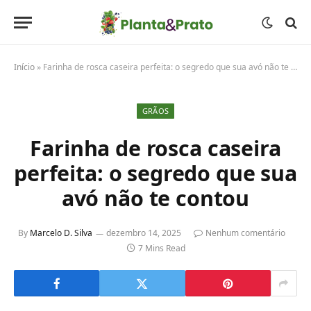
Início
»
Farinha de rosca caseira perfeita: o segredo que sua avó não te contou
GRÃOS
Farinha de rosca caseira
perfeita: o segredo que sua
avó não te contou
By
Marcelo D. Silva
dezembro 14, 2025
Nenhum comentário
7 Mins Read