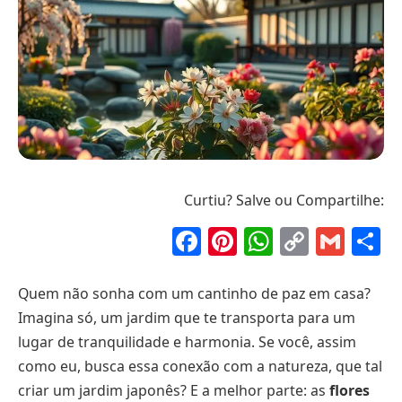
Curtiu? Salve ou Compartilhe:
Facebook
Pinterest
WhatsAp
Copy
Gma
S
Link
Quem não sonha com um cantinho de paz em casa?
Imagina só, um jardim que te transporta para um
lugar de tranquilidade e harmonia. Se você, assim
como eu, busca essa conexão com a natureza, que tal
criar um jardim japonês? E a melhor parte: as
flores