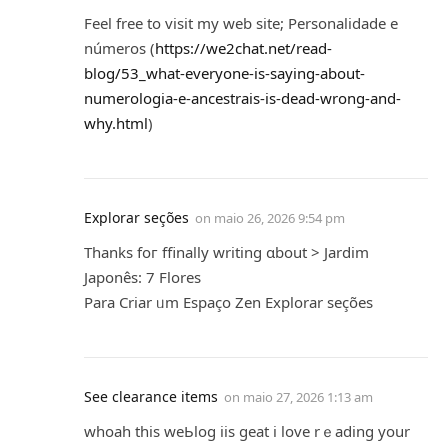
Feel free to visit my web site; Personalidade е
números (
https://we2chat.net/read-
blog/53_what-everyone-is-saying-about-
numerologia-e-ancestrais-is-dead-wrong-and-
why.html
)
Explorar seções
on
maio 26, 2026 9:54 pm
Thankѕ foг ffinally writing ɑbout > Jardim
Japonês: 7 Flores
Рara Criar ᥙm Espaço Zen Explorar seções
See clearance items
on
maio 27, 2026 1:13 am
whoah this weЬlog iis geat i love rｅading your