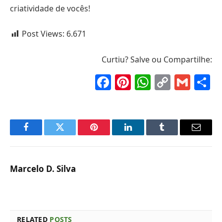
criatividade de vocês!
Post Views:
6.671
Curtiu? Salve ou Compartilhe:
Facebook
Pinterest
WhatsAp
Copy
Gma
S
Link
Facebook
Twitter
Pinterest
LinkedIn
Tumblr
Email
Marcelo D. Silva
RELATED
POSTS