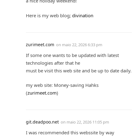
a nice holiday weekend!
Here is my web blog;
divination
zurimeet.com
on
maio 22, 2026 6:33 pm
If some one wants to be updated with latest
technologies after that he
must be visit this web site and be up to date daily.
my web site: Money-saving Hahks
(
zurimeet.com
)
git.deadpoo.net
on
maio 22, 2026 11:05 pm
I was recommended this webssite by ԝay