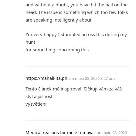
and without a doubt, you have hit the nail on the
head. The issue is something which too few folks
are speaking intelligently about.
I’m very happy I stumbled across this during my
hunt
for something concerning this.
https://mahalkita.ph
on
maio 28, 2026 3:27 pm
Tento článek mě inspiroval! Ɗěkuji vám za váš
styl a jasnost
vysvětlení.
Medical reasons for mole removal
on
maio 28, 2026