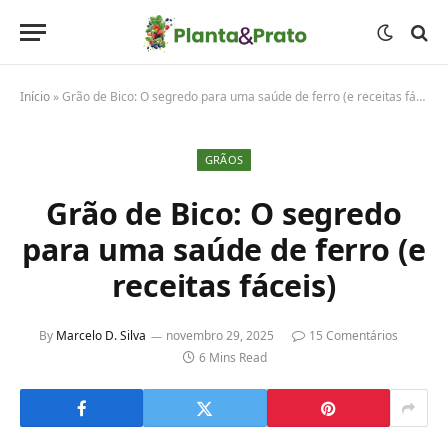
Início
»
Grão de Bico: O segredo para uma saúde de ferro (e receitas fáceis)
GRÃOS
Grão de Bico: O segredo
para uma saúde de ferro (e
receitas fáceis)
By
Marcelo D. Silva
novembro 29, 2025
15 Comentários
6 Mins Read