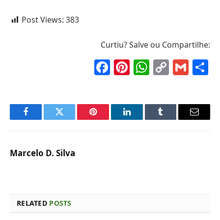
Post Views:
383
Curtiu? Salve ou Compartilhe:
Facebook
Pinterest
WhatsAp
Copy
Gma
S
Link
Facebook
Twitter
Pinterest
LinkedIn
Tumblr
Email
Marcelo D. Silva
RELATED
POSTS