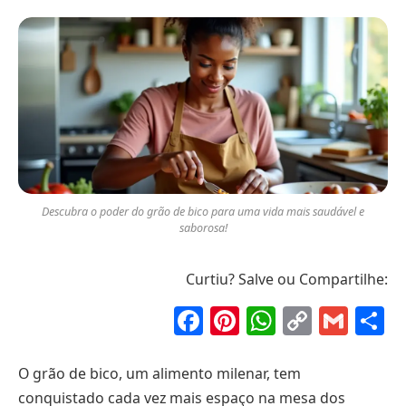
Descubra o poder do grão de bico para uma vida mais saudável e
saborosa!
Curtiu? Salve ou Compartilhe:
Facebook
Pinterest
WhatsAp
Copy
Gma
S
Link
O grão de bico, um alimento milenar, tem
conquistado cada vez mais espaço na mesa dos