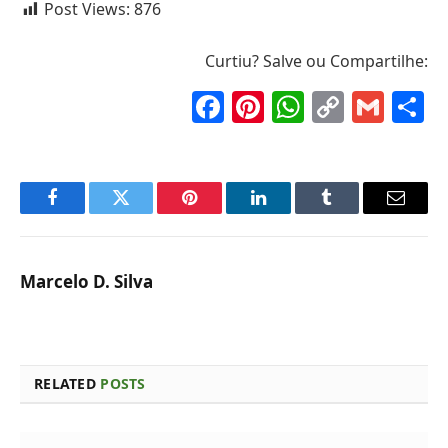
Post Views:
876
Curtiu? Salve ou Compartilhe:
Facebook
Pinterest
WhatsAp
Copy
Gma
S
Link
Facebook
Twitter
Pinterest
LinkedIn
Tumblr
Email
Marcelo D. Silva
RELATED
POSTS