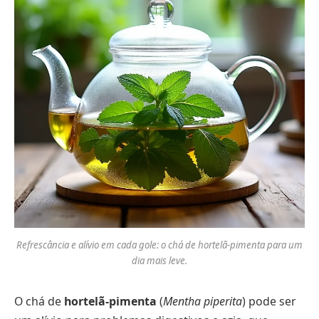
Refrescância e alívio em cada gole: o chá de hortelã-pimenta para um
dia mais leve.
O chá de
hortelã-pimenta
(
Mentha piperita
) pode ser