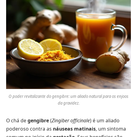
O poder revitalizante do gengibre: um aliado natural para os enjoos
da gravidez.
O chá de
gengibre
(
Zingiber officinale
) é um aliado
poderoso contra as
náuseas matinais
, um sintoma
comum no início da
gestação
. Seus benefícios são