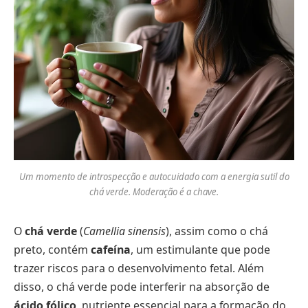
Um momento de introspecção e autocuidado com a energia sutil do
chá verde. Moderação é a chave.
O
chá verde
(
Camellia sinensis
), assim como o chá
preto, contém
cafeína
, um estimulante que pode
trazer riscos para o desenvolvimento fetal. Além
disso, o chá verde pode interferir na absorção de
ácido fólico
, nutriente essencial para a formação do