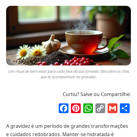
Um ritual de bem-estar para cada fase da sua jornada. Descubra os chás
que te acompanham na gravidez.
Curtiu? Salve ou Compartilhe:
Facebook
Pinterest
WhatsAp
Copy
Gma
S
Link
A gravidez é um período de grandes transformações
e cuidados redobrados. Manter-se hidratada é