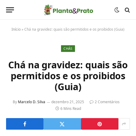
Início
»
Chá na gravidez: quais são permitidos e os proibidos (Guia)
CHÁS
Chá na gravidez: quais são
permitidos e os proibidos
(Guia)
By
Marcelo D. Silva
dezembro 21, 2025
2 Comentários
6 Mins Read