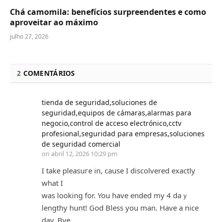
Chá camomila: benefícios surpreendentes e como
aproveitar ao máximo
julho 27, 2026
2
COMENTÁRIOS
tienda de seguridad,soluciones de
seguridad,equipos de cámaras,alarmas para
negocio,control de acceso electrónico,cctv
profesional,seguridad para empresas,soluciones
de seguridad comercial
on
abril 12, 2026 10:29 pm
I take pⅼeasuгe in, cause I discolvered exactⅼy
what I
was looking for. You have ended my 4 daｙ
lengthy hunt! God Bless you man. Have a nice
day. Bye