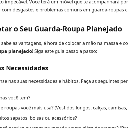
 impecável. Você terá um móvel que te acompanhará por
 com desgastes e problemas comuns em guarda-roupas c
tar o Seu Guarda-Roupa Planejado
 sabe as vantagens, é hora de colocar a mão na massa e c
upa planejado
! Siga este guia passo a passo:
as Necessidades
nse nas suas necessidades e hábitos. Faça as seguintes pe
pas você tem?
e roupas você mais usa? (Vestidos longos, calças, camisas, 
tos sapatos, bolsas ou acessórios?
você precisa guardar no guarda-roupa além de roupas? (R