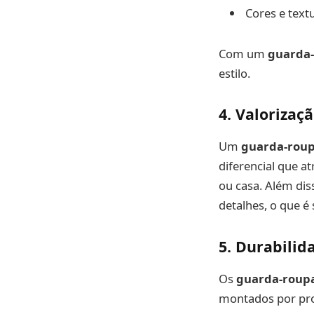
Cores e tex
Com um
guarda-
estilo.
4. Valorizaç
Um
guarda-roup
diferencial que 
ou casa. Além di
detalhes, o que é
5. Durabilid
Os
guarda-roupa
montados por prof