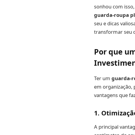
sonhou com isso, 
guarda-roupa p
seu e dicas valio
transformar seu 
Por que um
Investime
Ter um
guarda-r
em organização, p
vantagens que faz
1. Otimizaçã
A principal vant