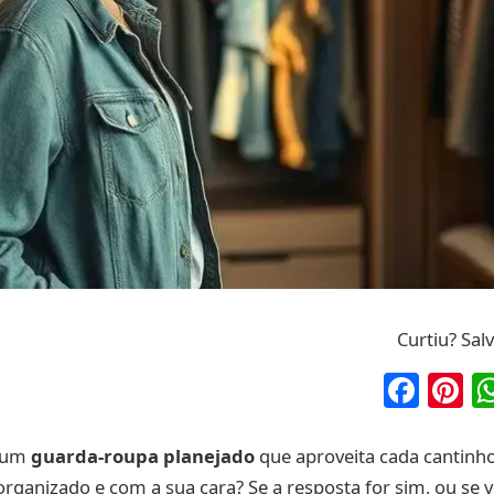
Curtiu? Sal
Fac
P
r um
guarda-roupa planejado
que aproveita cada cantinho
organizado e com a sua cara? Se a resposta for sim, ou se