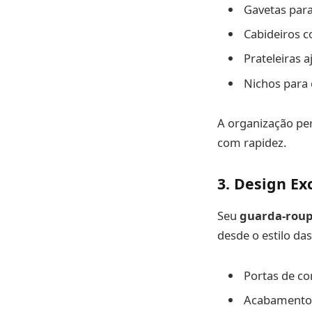
Gavetas para
Cabideiros c
Prateleiras 
Nichos para 
A organização pers
com rapidez.
3. Design Ex
Seu
guarda-roup
desde o estilo da
Portas de co
Acabamentos 