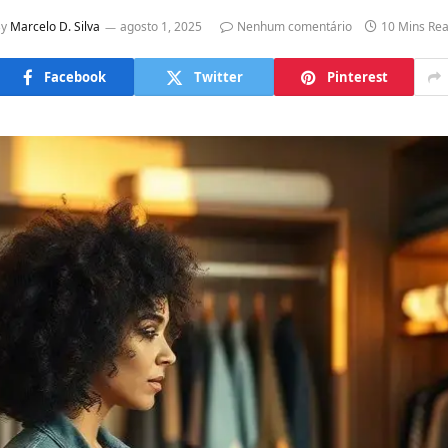
y
Marcelo D. Silva
agosto 1, 2025
Nenhum comentário
10 Mins Re
Facebook
Twitter
Pinterest