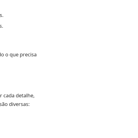
s.
s.
do o que precisa
r cada detalhe,
são diversas: