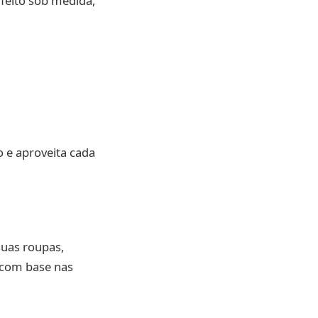
 feito sob medida,
o e aproveita cada
suas roupas,
, com base nas