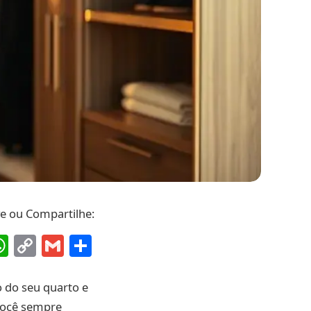
ve ou Compartilhe:
ebook
interest
WhatsApp
Copy
Gmail
Share
Link
 do seu quarto e
 você sempre