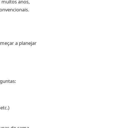
 muitos anos,
onvencionais.
omeçar a planejar
rguntas:
etc.)
oupas de cama,