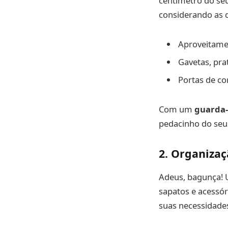
centímetro do seu
considerando as d
Aproveitamen
Gavetas, pra
Portas de co
Com um
guarda-
pedacinho do seu
2. Organizaç
Adeus, bagunça!
sapatos e acessór
suas necessidades 