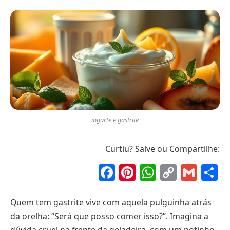
iogurte e gastrite
Curtiu? Salve ou Compartilhe:
Facebook
Pinterest
WhatsAp
Copy
Gma
S
Link
Quem tem gastrite vive com aquela pulguinha atrás
da orelha: “Será que posso comer isso?”. Imagina a