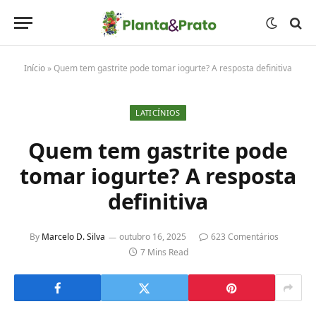
Início
»
Quem tem gastrite pode tomar iogurte? A resposta definitiva
LATICÍNIOS
Quem tem gastrite pode
tomar iogurte? A resposta
definitiva
By
Marcelo D. Silva
outubro 16, 2025
623 Comentários
7 Mins Read