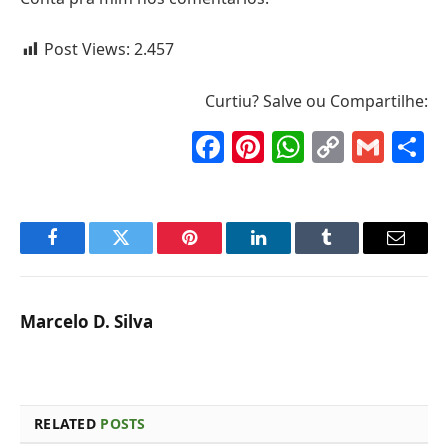
Post Views:
2.457
Curtiu? Salve ou Compartilhe:
Facebook
Pinterest
WhatsAp
Copy
Gma
S
Link
Facebook
Twitter
Pinterest
LinkedIn
Tumblr
Email
Marcelo D. Silva
RELATED
POSTS