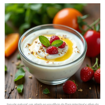
Iogurte natural: um aliado no equilíbrio da flora intestinal e alívio da