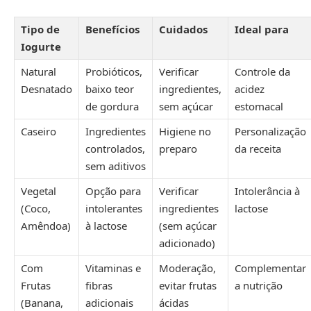
Tipo de
Benefícios
Cuidados
Ideal para
Iogurte
Natural
Probióticos,
Verificar
Controle da
Desnatado
baixo teor
ingredientes,
acidez
de gordura
sem açúcar
estomacal
Caseiro
Ingredientes
Higiene no
Personalização
controlados,
preparo
da receita
sem aditivos
Vegetal
Opção para
Verificar
Intolerância à
(Coco,
intolerantes
ingredientes
lactose
Amêndoa)
à lactose
(sem açúcar
adicionado)
Com
Vitaminas e
Moderação,
Complementar
Frutas
fibras
evitar frutas
a nutrição
(Banana,
adicionais
ácidas