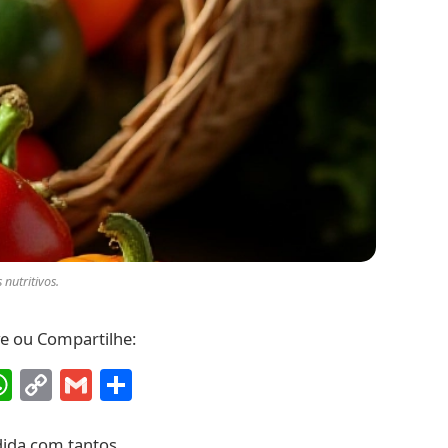
nutritivos.
ve ou Compartilhe:
ebook
interest
WhatsApp
Copy
Gmail
Share
Link
dida com tantos