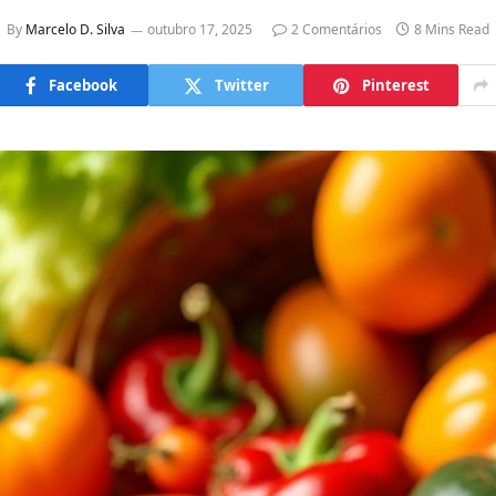
By
Marcelo D. Silva
outubro 17, 2025
2 Comentários
8 Mins Read
Facebook
Twitter
Pinterest