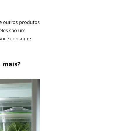
 e outros produtos
 eles são um
e você consome
 mais?