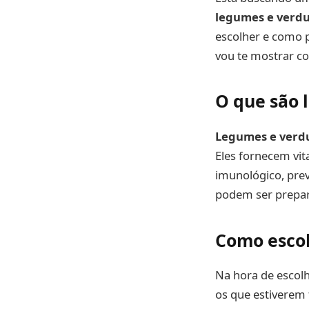
legumes e verd
escolher e como p
vou te mostrar com
O que são 
Legumes e verd
Eles fornecem vit
imunológico, prev
podem ser prepar
Como escol
Na hora de escol
os que estiverem