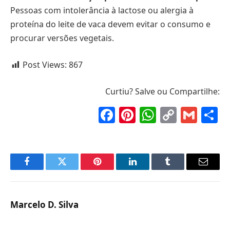
Pessoas com intolerância à lactose ou alergia à
proteína do leite de vaca devem evitar o consumo e
procurar versões vegetais.
Post Views:
867
Curtiu? Salve ou Compartilhe:
Facebook
Pinterest
WhatsAp
Copy
Gma
S
Link
Facebook
Twitter
Pinterest
LinkedIn
Tumblr
Email
Marcelo D. Silva