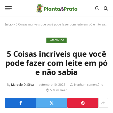
Início
»
5 Coisas incríveis que você pode fazer com leite em pó e não sabia
LATICÍNIOS
5 Coisas incríveis que você
pode fazer com leite em pó
e não sabia
By
Marcelo D. Silva
setembro 10, 2025
Nenhum comentário
5 Mins Read