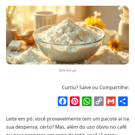
leite em pó
Curtiu? Salve ou Compartilhe:
Facebook
Pinterest
WhatsAp
Copy
Gma
S
Link
Leite em pó: você provavelmente tem um pacote aí na
sua despensa, certo? Mas, além do uso óbvio no café