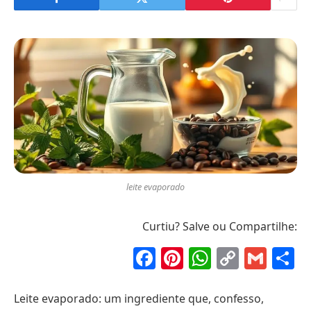
leite evaporado
Curtiu? Salve ou Compartilhe:
Facebook
Pinterest
WhatsAp
Copy
Gma
S
Link
Leite evaporado: um ingrediente que, confesso,