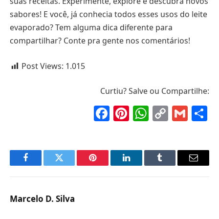
suas receitas. Experimente, explore e descubra novos
sabores! E você, já conhecia todos esses usos do leite
evaporado? Tem alguma dica diferente para
compartilhar? Conte pra gente nos comentários!
Post Views:
1.015
Curtiu? Salve ou Compartilhe:
Facebook
Pinterest
WhatsAp
Copy
Gma
S
Link
Facebook
Twitter
Pinterest
LinkedIn
Tumblr
Email
Marcelo D. Silva