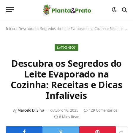
Início
»
Descubra os Segredos do Leite Evaporado na Cozinha: Receitas e Dicas Infalíveis
LATICÍNIOS
Descubra os Segredos do
Leite Evaporado na
Cozinha: Receitas e Dicas
Infalíveis
By
Marcelo D. Silva
outubro 16, 2025
129 Comentários
8 Mins Read