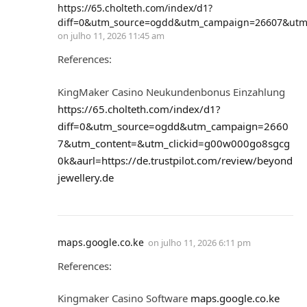
https://65.cholteth.com/index/d1?
diff=0&utm_source=ogdd&utm_campaign=26607&utm_co
on
julho 11, 2026 11:45 am
References:
KingMaker Casino Neukundenbonus Einzahlung
https://65.cholteth.com/index/d1?
diff=0&utm_source=ogdd&utm_campaign=2660
7&utm_content=&utm_clickid=g00w000go8sgcg
0k&aurl=https://de.trustpilot.com/review/beyond
jewellery.de
maps.google.co.ke
on
julho 11, 2026 6:11 pm
References:
Kingmaker Casino Software
maps.google.co.ke