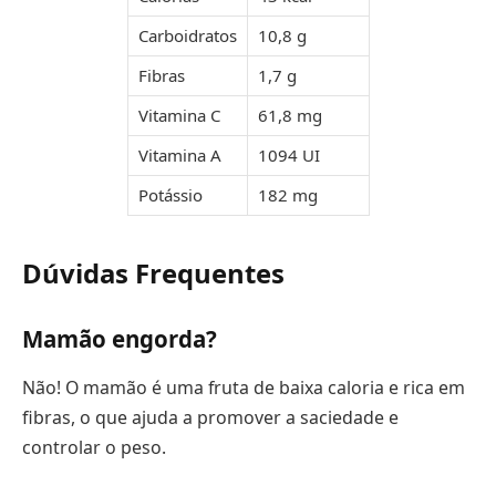
Carboidratos
10,8 g
Fibras
1,7 g
Vitamina C
61,8 mg
Vitamina A
1094 UI
Potássio
182 mg
Dúvidas Frequentes
Mamão engorda?
Não! O mamão é uma fruta de baixa caloria e rica em
fibras, o que ajuda a promover a saciedade e
controlar o peso.