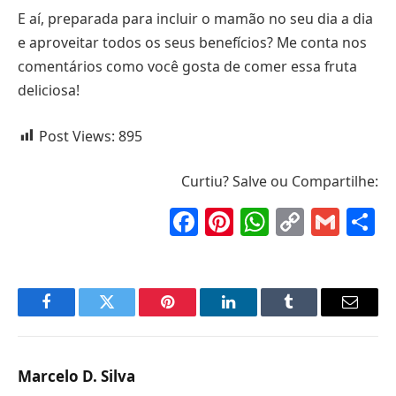
E aí, preparada para incluir o mamão no seu dia a dia
e aproveitar todos os seus benefícios? Me conta nos
comentários como você gosta de comer essa fruta
deliciosa!
Post Views:
895
Curtiu? Salve ou Compartilhe:
Facebook
Pinterest
WhatsAp
Copy
Gma
S
Link
Facebook
Twitter
Pinterest
LinkedIn
Tumblr
Email
Marcelo D. Silva