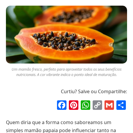
Um mamão fresco, perfeito para aproveitar todos os seus benefícios
nutricionais. A cor vibrante indica o ponto ideal de maturação.
Curtiu? Salve ou Compartilhe:
Facebook
Pinterest
WhatsAp
Copy
Gma
S
Link
Quem diria que a forma como saboreamos um
simples mamão papaia pode influenciar tanto na