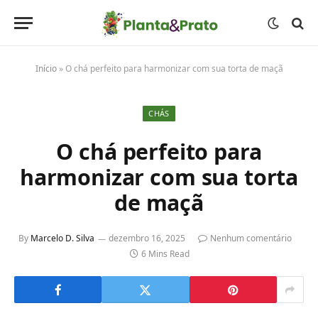
Início
»
O chá perfeito para harmonizar com sua torta de maçã
CHÁS
O chá perfeito para
harmonizar com sua torta
de maçã
By
Marcelo D. Silva
dezembro 16, 2025
Nenhum comentário
6 Mins Read