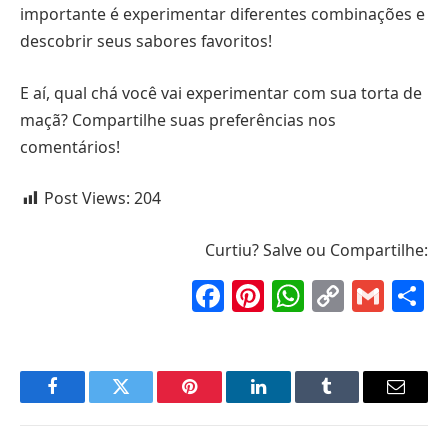
importante é experimentar diferentes combinações e
descobrir seus sabores favoritos!
E aí, qual chá você vai experimentar com sua torta de
maçã? Compartilhe suas preferências nos
comentários!
Post Views:
204
Curtiu? Salve ou Compartilhe:
Facebook
Pinterest
WhatsAp
Copy
Gma
S
Link
Facebook
Twitter
Pinterest
LinkedIn
Tumblr
Email