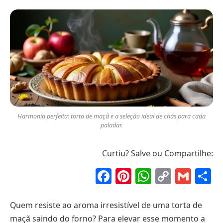
Harmonia perfeita: torta de maçã e a seleção ideal de chás para cada
paladar.
Curtiu? Salve ou Compartilhe:
Facebook
Pinterest
WhatsAp
Copy
Gma
S
Link
Quem resiste ao aroma irresistível de uma torta de
maçã saindo do forno? Para elevar esse momento a