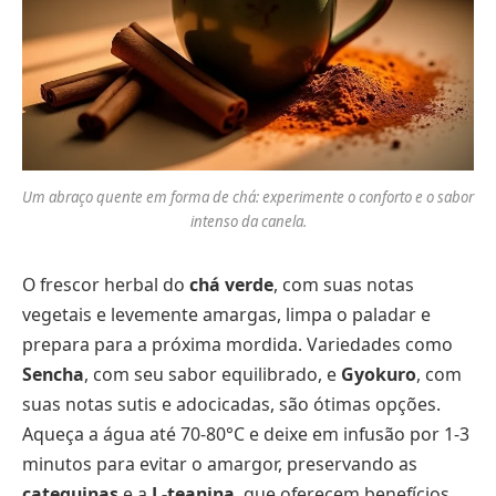
Um abraço quente em forma de chá: experimente o conforto e o sabor
intenso da canela.
O frescor herbal do
chá verde
, com suas notas
vegetais e levemente amargas, limpa o paladar e
prepara para a próxima mordida. Variedades como
Sencha
, com seu sabor equilibrado, e
Gyokuro
, com
suas notas sutis e adocicadas, são ótimas opções.
Aqueça a água até 70-80°C e deixe em infusão por 1-3
minutos para evitar o amargor, preservando as
catequinas
e a
L-teanina
, que oferecem benefícios