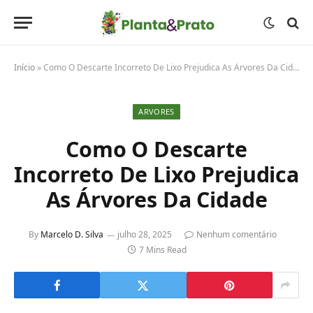
Início
»
Como O Descarte Incorreto De Lixo Prejudica As Árvores Da Cidade
ARVORES
Como O Descarte
Incorreto De Lixo Prejudica
As Árvores Da Cidade
By
Marcelo D. Silva
julho 28, 2025
Nenhum comentário
7 Mins Read