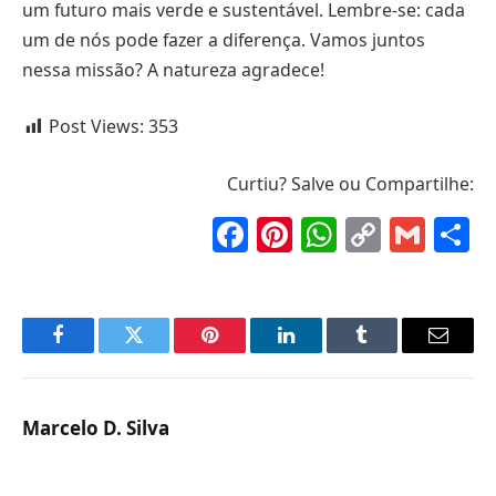
um futuro mais verde e sustentável. Lembre-se: cada
um de nós pode fazer a diferença. Vamos juntos
nessa missão? A natureza agradece!
Post Views:
353
Curtiu? Salve ou Compartilhe:
Facebook
Pinterest
WhatsAp
Copy
Gma
S
Link
Facebook
Twitter
Pinterest
LinkedIn
Tumblr
Email
Marcelo D. Silva