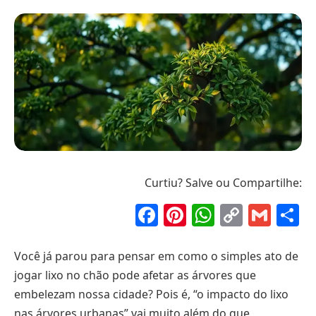
Curtiu? Salve ou Compartilhe:
Facebook
Pinterest
WhatsAp
Copy
Gma
S
Link
Você já parou para pensar em como o simples ato de
jogar lixo no chão pode afetar as árvores que
embelezam nossa cidade? Pois é, “o impacto do lixo
nas árvores urbanas” vai muito além do que