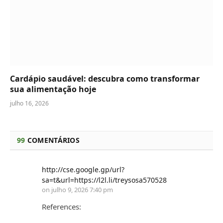
Cardápio saudável: descubra como transformar
sua alimentação hoje
julho 16, 2026
99
COMENTÁRIOS
http://cse.google.gp/url?
sa=t&url=https://l2l.li/treysosa570528
on
julho 9, 2026 7:40 pm
References: