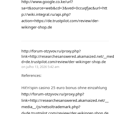
http://www.google.co.ke/url?
sa=t&source=web&cd=3&ved=0ccuqfjac&url=htt
p://wiki.integral.ru/api.php?
action=https://de.trustpilot.com/review/der-
wikinger-shop.de
http://forum-otzyvov.ru/proxy.php?
link=http://researchesanswered.akamaized.net/__med
d=de.trustpilot.com/review/der-wikinger-shop.de
on
julho 13, 2026 5:42 am
References:
Hit’n’spin casino 25 euro bonus ohne einzahlung
http://forum-otzyvov.ru/proxy.php?
link=http://researchesanswered.akamaized.net/__
media__/js/netsoltrademark.php?
d=de.trustpilot.com/review/der-wikinger-shop.de