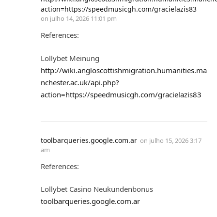
action=https://speedmusicgh.com/gracielazis83
on
julho 14, 2026 11:01 pm
References:
Lollybet Meinung
http://wiki.angloscottishmigration.humanities.ma
nchester.ac.uk/api.php?
action=https://speedmusicgh.com/gracielazis83
toolbarqueries.google.com.ar
on
julho 15, 2026 3:17
am
References:
Lollybet Casino Neukundenbonus
toolbarqueries.google.com.ar