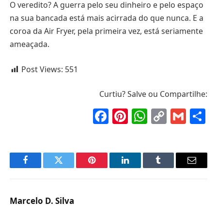
O veredito? A guerra pelo seu dinheiro e pelo espaço
na sua bancada está mais acirrada do que nunca. E a
coroa da Air Fryer, pela primeira vez, está seriamente
ameaçada.
Post Views:
551
Curtiu? Salve ou Compartilhe:
Facebook
Pinterest
WhatsAp
Copy
Gma
S
Link
Facebook
Twitter
Pinterest
LinkedIn
Tumblr
Email
Marcelo D. Silva