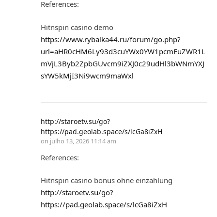
References:
Hitnspin casino demo
https://www.rybalka44.ru/forum/go.php?
url=aHR0cHM6Ly93d3cuYWx0YW1pcmEuZWR1L
mVjL3Byb2ZpbGUvcm9iZXJ0c29udHl3bWNmYXJ
sYW5kMjI3Ni9wcm9maWxl
http://staroetv.su/go?
https://pad.geolab.space/s/lcGa8iZxH
on
julho 13, 2026 11:14 am
References:
Hitnspin casino bonus ohne einzahlung
http://staroetv.su/go?
https://pad.geolab.space/s/lcGa8iZxH