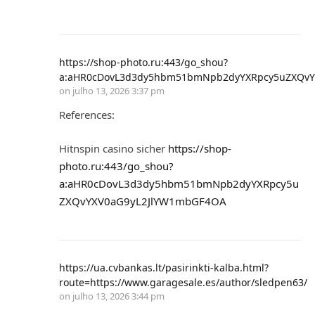
https://shop-photo.ru:443/go_shou?
a:aHR0cDovL3d3dy5hbm51bmNpb2dyYXRpcy5uZXQvY
on
julho 13, 2026 3:37 pm
References:
Hitnspin casino sicher
https://shop-
photo.ru:443/go_shou?
a:aHR0cDovL3d3dy5hbm51bmNpb2dyYXRpcy5u
ZXQvYXV0aG9yL2JlYW1mbGF4OA
https://ua.cvbankas.lt/pasirinkti-kalba.html?
route=https://www.garagesale.es/author/sledpen63/
on
julho 13, 2026 3:44 pm