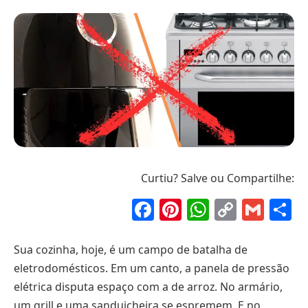
Curtiu? Salve ou Compartilhe:
Facebook
Pinterest
WhatsAp
Copy
Gma
S
Link
Sua cozinha, hoje, é um campo de batalha de
eletrodomésticos. Em um canto, a panela de pressão
elétrica disputa espaço com a de arroz. No armário,
um grill e uma sanduicheira se espremem. E no