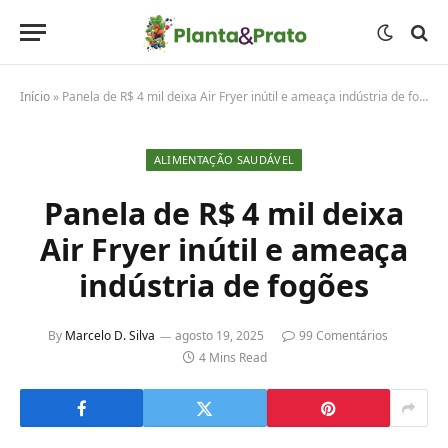
Início
»
Panela de R$ 4 mil deixa Air Fryer inútil e ameaça indústria de fogões
ALIMENTAÇÃO SAUDÁVEL
Panela de R$ 4 mil deixa
Air Fryer inútil e ameaça
indústria de fogões
By
Marcelo D. Silva
agosto 19, 2025
99 Comentários
4 Mins Read