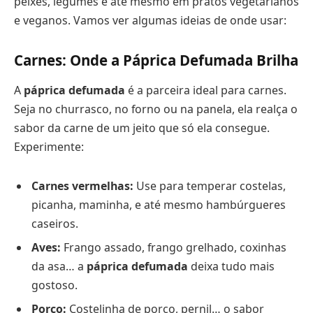
peixes, legumes e até mesmo em pratos vegetarianos
e veganos. Vamos ver algumas ideias de onde usar:
Carnes: Onde a Páprica Defumada Brilha
A
páprica defumada
é a parceira ideal para carnes.
Seja no churrasco, no forno ou na panela, ela realça o
sabor da carne de um jeito que só ela consegue.
Experimente:
Carnes vermelhas:
Use para temperar costelas,
picanha, maminha, e até mesmo hambúrgueres
caseiros.
Aves:
Frango assado, frango grelhado, coxinhas
da asa… a
páprica defumada
deixa tudo mais
gostoso.
Porco:
Costelinha de porco, pernil… o sabor