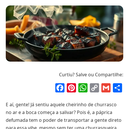
Curtiu? Salve ou Compartilhe:
Facebook
Pinterest
WhatsAp
Copy
Gma
S
Link
E aí, gente! Já sentiu aquele cheirinho de churrasco
no ar e a boca começa a salivar? Pois é, a páprica
defumada tem o poder de transportar a gente direto
para essa vibe, mesmo sem ter uma churrasqueira