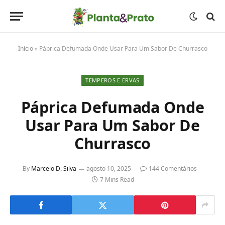
Início
»
Páprica Defumada Onde Usar Para Um Sabor De Churrasco
TEMPEROS E ERVAS
Páprica Defumada Onde
Usar Para Um Sabor De
Churrasco
By
Marcelo D. Silva
agosto 10, 2025
144 Comentários
7 Mins Read