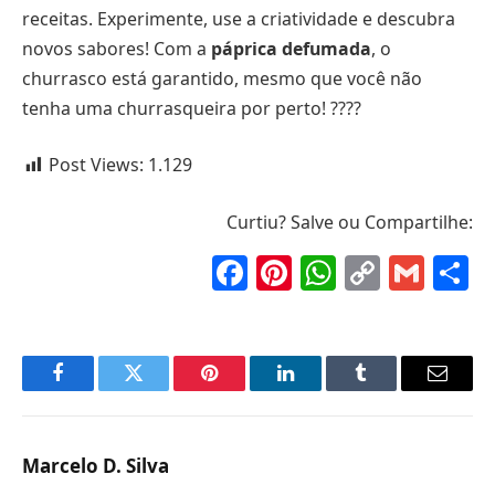
receitas. Experimente, use a criatividade e descubra
novos sabores! Com a
páprica defumada
, o
churrasco está garantido, mesmo que você não
tenha uma churrasqueira por perto! ????
Post Views:
1.129
Curtiu? Salve ou Compartilhe:
Facebook
Pinterest
WhatsAp
Copy
Gma
S
Link
Facebook
Twitter
Pinterest
LinkedIn
Tumblr
Email
Marcelo D. Silva