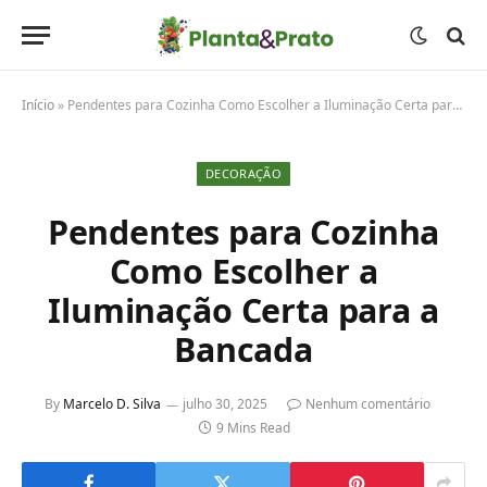
Início
»
Pendentes para Cozinha Como Escolher a Iluminação Certa para a Bancada
DECORAÇÃO
Pendentes para Cozinha
Como Escolher a
Iluminação Certa para a
Bancada
By
Marcelo D. Silva
julho 30, 2025
Nenhum comentário
9 Mins Read