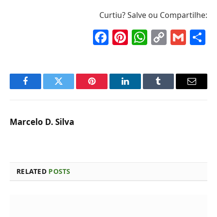
Curtiu? Salve ou Compartilhe:
Facebook
Pinterest
WhatsAp
Copy
Gma
S
Link
Facebook
Twitter
Pinterest
LinkedIn
Tumblr
Email
Marcelo D. Silva
RELATED
POSTS