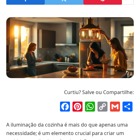
Curtiu? Salve ou Compartilhe:
Facebook
Pinterest
WhatsAp
Copy
Gma
S
Link
A iluminação da cozinha é mais do que apenas uma
necessidade; é um elemento crucial para criar um