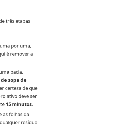
de três etapas
s uma por uma,
qui é remover a
 uma bacia,
 de sopa de
ter certeza de que
ro ativo deve ser
nte
15 minutos
.
e as folhas da
qualquer resíduo