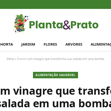
HORTA
JARDIM
FLORES
ARVORES
ALIMENTA
Início
»
O erro com vinagre que transforma sua salada em uma bomba
ALIMENTAÇÃO SAUDÁVEL
om vinagre que trans
salada em uma bomb