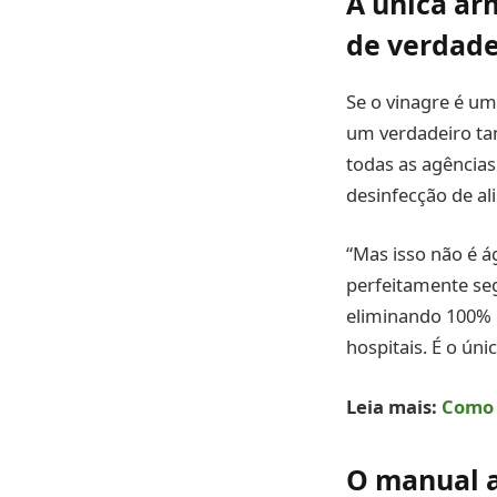
A única arm
de verdad
Se o vinagre é um
um verdadeiro ta
todas as agências 
desinfecção de a
“Mas isso não é á
perfeitamente seg
eliminando 100% 
hospitais. É o ún
Leia mais:
Como 
O manual a