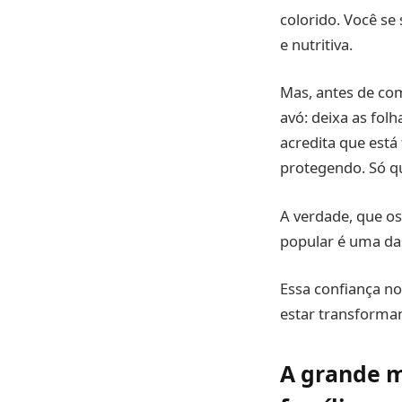
colorido. Você se
e nutritiva.
Mas, antes de com
avó: deixa as fo
acredita que est
protegendo. Só q
A verdade, que o
popular é uma das
Essa confiança no
estar transforman
A grande m