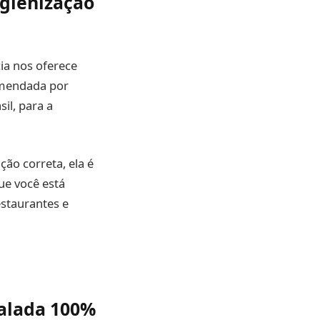
igienização
ia nos oferece
omendada por
il, para a
ção correta, ela é
ue você está
staurantes e
salada 100%