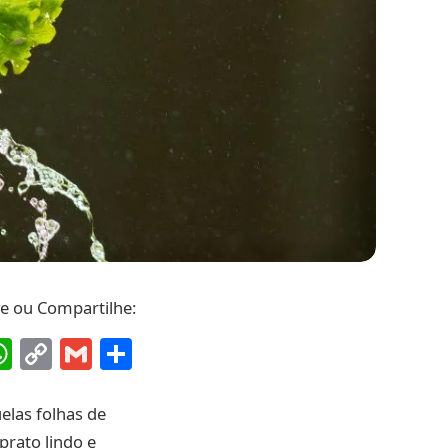
ve ou Compartilhe:
ebook
interest
WhatsApp
Copy
Gmail
Share
Link
elas folhas de
prato lindo e