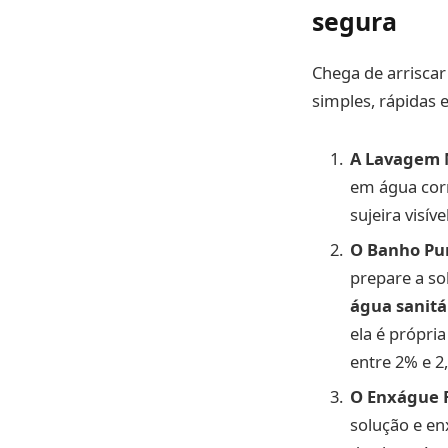
segura
Chega de arriscar
simples, rápidas
A Lavagem M
em água corr
sujeira visív
O Banho Pur
prepare a so
água sanitá
ela é própri
entre 2% e 2
O Enxágue F
solução e e