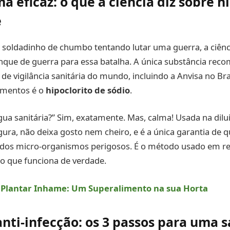
a eficaz: o que a ciência diz sobre h
e
 soldadinho de chumbo tentando lutar uma guerra, a ciênc
nque de guerra para essa batalha. A única substância rec
de vigilância sanitária do mundo, incluindo a Anvisa no Bras
limentos é o
hipoclorito de sódio
.
gua sanitária?” Sim, exatamente. Mas, calma! Usada na dilui
ura, não deixa gosto nem cheiro, e é a única garantia de q
dos micro-organismos perigosos. É o método usado em re
ico que funciona de verdade.
Plantar Inhame: Um Superalimento na sua Horta
nti-infecção: os 3 passos para uma 