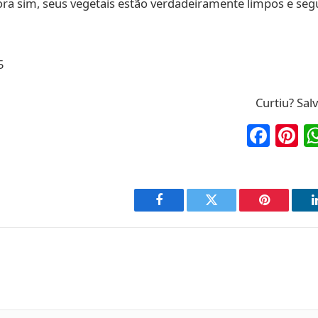
ora sim, seus vegetais estão verdadeiramente limpos e seg
5
Curtiu? Sal
Fac
P
Facebook
Twitter
Pinterest