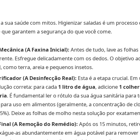
 a sua saúde com mitos. Higienizar saladas é um processo 
 e que garantem a segurança do que você come.
ecânica (A Faxina Inicial):
Antes de tudo, lave as folha
ente. Esfregue delicadamente com os dedos. O objetivo a
el, como terra, areia e pequenos insetos.
ificador (A Desinfecção Real):
Esta é a etapa crucial. Em
lução correta: para cada
1 litro de água
, adicione
1 colher
ria
. É fundamental ler o rótulo da sua água sanitária para 
a para uso em alimentos (geralmente, a concentração de clo
,5%). Deixe as folhas de molho nesta solução por exatame
inal (A Remoção do Remédio):
Após os 15 minutos, retir
nxágue-as abundantemente em água potável para remover 