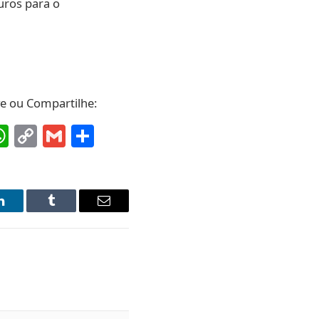
uros para o
ve ou Compartilhe:
ebook
interest
WhatsApp
Copy
Gmail
Share
Link
LinkedIn
Tumblr
Email