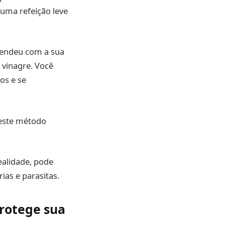
 uma refeição leve
rendeu com a sua
vinagre. Você
os e se
 este método
ealidade, pode
as e parasitas.
protege sua