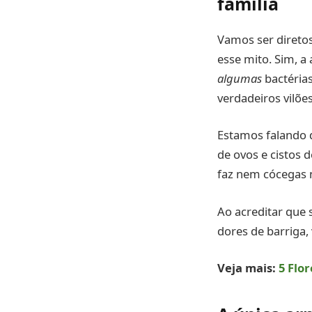
família
Vamos ser diretos
esse mito. Sim, a
algumas
bactérias
verdadeiros vilõe
Estamos falando 
de ovos e cistos 
faz nem cócegas n
Ao acreditar que 
dores de barriga,
Veja mais:
5 Flo