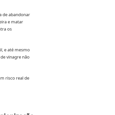
ora de abandonar
eira e matar
tra os
li
, e até mesmo
 de vinagre não
um risco real de