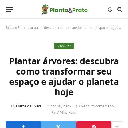
Início
»
Plantar árvores: descubra como transformar seu espaço e ajudar o planeta hoje
ARVORES
Plantar árvores: descubra
como transformar seu
espaço e ajudar o planeta
hoje
By
Marcelo D. Silva
junho 30, 2026
Nenhum comentário
7 Mins Read