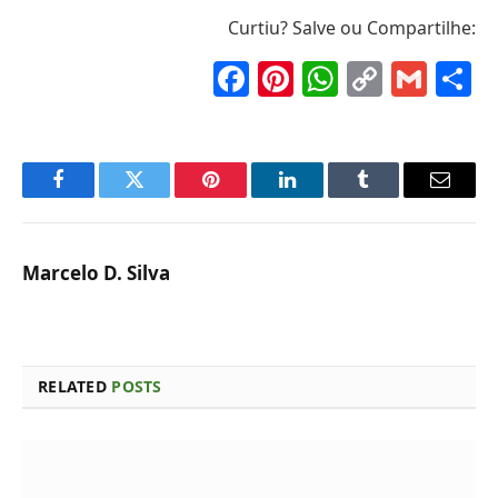
Curtiu? Salve ou Compartilhe:
Facebook
Pinterest
WhatsAp
Copy
Gma
S
Link
Facebook
Twitter
Pinterest
LinkedIn
Tumblr
Email
Marcelo D. Silva
RELATED
POSTS