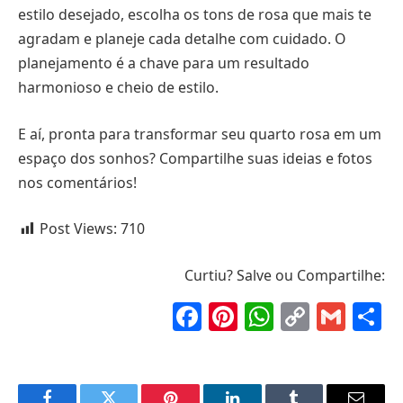
estilo desejado, escolha os tons de rosa que mais te
agradam e planeje cada detalhe com cuidado. O
planejamento é a chave para um resultado
harmonioso e cheio de estilo.
E aí, pronta para transformar seu quarto rosa em um
espaço dos sonhos? Compartilhe suas ideias e fotos
nos comentários!
Post Views:
710
Curtiu? Salve ou Compartilhe:
Facebook
Pinterest
WhatsAp
Copy
Gma
S
Link