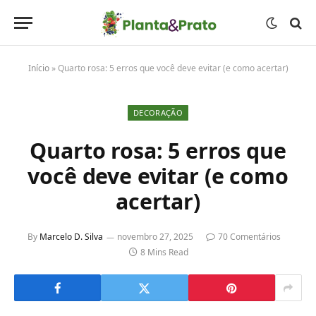
Início
»
Quarto rosa: 5 erros que você deve evitar (e como acertar)
DECORAÇÃO
Quarto rosa: 5 erros que
você deve evitar (e como
acertar)
By
Marcelo D. Silva
novembro 27, 2025
70 Comentários
8 Mins Read