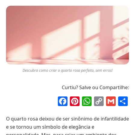
Descubra como criar o quarto rosa perfeito, sem erros!
Curtiu? Salve ou Compartilhe:
Facebook
Pinterest
WhatsAp
Copy
Gma
S
Link
O quarto rosa deixou de ser sinônimo de infantilidade
e se tornou um símbolo de elegância e