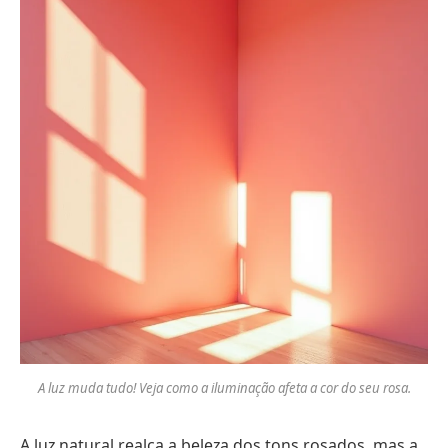
A luz muda tudo! Veja como a iluminação afeta a cor do seu rosa.
A luz natural realça a beleza dos tons rosados, mas a