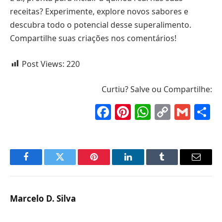
receitas? Experimente, explore novos sabores e
descubra todo o potencial desse superalimento.
Compartilhe suas criações nos comentários!
Post Views:
220
Curtiu? Salve ou Compartilhe:
Facebook
Pinterest
WhatsAp
Copy
Gma
S
Link
Facebook
Twitter
Pinterest
LinkedIn
Tumblr
Email
Marcelo D. Silva