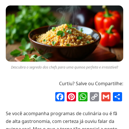
Descubra o segredo dos chefs para uma quinoa perfeita e irresistível!
Curtiu? Salve ou Compartilhe:
Facebook
Pinterest
WhatsAp
Copy
Gma
S
Link
Se você acompanha programas de culinária ou é fã
de alta gastronomia, com certeza já ouviu falar da