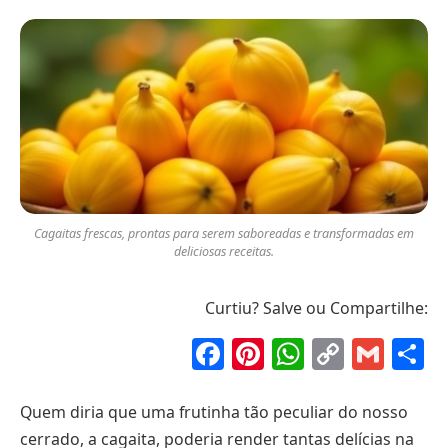
Cagaitas frescas, prontas para serem saboreadas e transformadas em
deliciosas receitas.
Curtiu? Salve ou Compartilhe:
Facebook
Pinterest
WhatsAp
Copy
Gma
S
Link
Quem diria que uma frutinha tão peculiar do nosso
cerrado, a cagaita, poderia render tantas delícias na