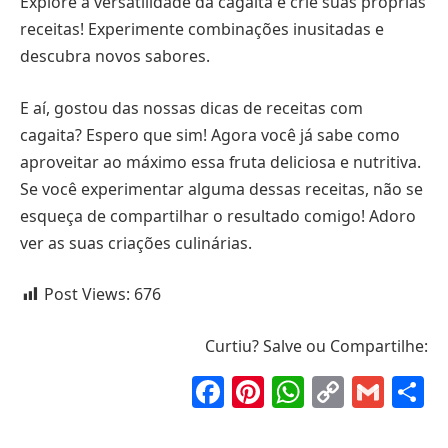
Explore a versatilidade da cagaita e crie suas próprias
receitas! Experimente combinações inusitadas e
descubra novos sabores.
E aí, gostou das nossas dicas de receitas com
cagaita? Espero que sim! Agora você já sabe como
aproveitar ao máximo essa fruta deliciosa e nutritiva.
Se você experimentar alguma dessas receitas, não se
esqueça de compartilhar o resultado comigo! Adoro
ver as suas criações culinárias.
Post Views:
676
Curtiu? Salve ou Compartilhe:
Facebook
Pinterest
WhatsAp
Copy
Gma
S
Link