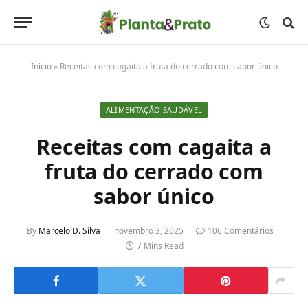
Início
»
Receitas com cagaita a fruta do cerrado com sabor único
ALIMENTAÇÃO SAUDÁVEL
Receitas com cagaita a
fruta do cerrado com
sabor único
By
Marcelo D. Silva
novembro 3, 2025
106 Comentários
7 Mins Read